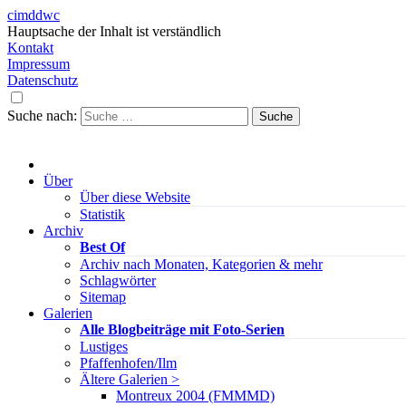
cimddwc
Hauptsache der Inhalt ist verständlich
Kontakt
Impressum
Datenschutz
Suche nach:
Über
Über diese Website
Statistik
Archiv
Best Of
Archiv nach Monaten, Kategorien & mehr
Schlagwörter
Sitemap
Galerien
Alle Blogbeiträge mit Foto-Serien
Lustiges
Pfaffenhofen/Ilm
Ältere Galerien >
Montreux 2004 (FMMMD)