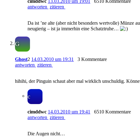
cimddwc
13.03.2010 um 19:01
6510 Kommentare
antworten
zitieren
Da ist ’ne alte (aber nicht besonders wertvolle) Münze a
neugierig – ist ja immerhin eine Schatztruhe…
G
Ghost
2
14.03.2010 um 19:31
3 Kommentare
antworten
zitieren
hihihi, der Pinguin schaut aber mal wirklich unschuldig. Könn
c
cimddwc
14.03.2010 um 19:41
6510 Kommentare
antworten
zitieren
Die Augen nicht…