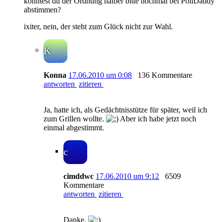
könntest du der Ordnung halber bitte nochmal bei PollDaddy
abstimmen?
ixiter, nein, der steht zum Glück nicht zur Wahl.
K
Konna
17.06.2010 um 0:08
136 Kommentare
antworten
zitieren
Ja, hatte ich, als Gedächtnisstütze für später, weil ich
zum Grillen wollte.
Aber ich habe jetzt noch
einmal abgestimmt.
c
cimddwc
17.06.2010 um 9:12
6509
Kommentare
antworten
zitieren
Danke.