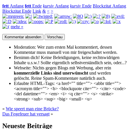
fett
Anfang
fett
Ende
kursiv
Anfang
kursiv
Ende
Blockzitat Anfang
Blockzitat Ende
Link
&
<
>
mehr »
Moderation:
Wer zum ersten Mal kommentiert, dessen
Kommentar muss manuell von mir freigeschaltet werden.
Benimm dich!
Keine Beleidigungen, keine rechtswidrigen
Inhalte u.s.w.! Sollte eigentlich selbst­verständlich sein, oder...?
Webseite:
Nichts gegen Blogs mit Werbung, aber rein
kommerzielle Links sind unerwünscht
und werden
gelöscht. Reine Spam-Kommentare natürlich auch.
Erlaubte HTML-Tags:
<a href="" title=""> <abbr title="">
<acronym title=""> <b> <blockquote cite=""> <cite> <code>
<del datetime=""> <em> <i> <q cite=""> <s> <strike>
<strong> <sub> <sup> <big> <small> <u>
«
Wie speert man eine Brücke?
Das Fegefeuer hat versagt
»
Neueste Beiträge