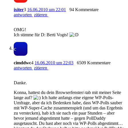
ixiter
3
16.06.2010 um 22:01
94 Kommentare
antworten
zitieren
OMG!
Ich stimme für D: Berti Vogts!
c
cimddwc
4
16.06.2010 um 22:03
6509 Kommentare
antworten
zitieren
Danke.
Konna, hattest du dein Browserfenster/-tab mit meiner Seite
lange auf?
Ich hatte anfangs eine eigene WP-Polls-
Umfrage, aber da ich Bedenken habe, dass WP-Polls sauber
mit WP-Super-Cache zusammenspielt (und um das Ergebnis
zu verstecken), hab ich sie nach ein paar Stunden – aber
bevor jemand abgestimmt hatte – gegen PollDaddy
ausgetauscht. Du hast aber noch via WP-Polls abgestimmt…