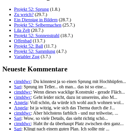
Projekt 52: Sprung
(1.8.)
Zu weich?
(29.7.)
Ein Dienstag in Bildern
(28.7.)
Projekt 52: Selbermachen
(25.7.)
Lila Zelt
(20.7.)
Projekt 52: Sonnenstrahl
(18.7.)
Offenbad
(13.7.)
Projekt 52: Ball
(11.7.)
Projekt 52: Sammlung
(4.7.)
Variabler Zug
(3.7.)
Neueste Kommentare
cimddwc
: Du könntest ja so einen Sprung mit Hochhüpfen...
Sari
: Sprung im Teller... oh man... das ist so eine...
cimddwc
: Wenn dieses wacklige Konstrukt - gerade Fläch...
cimddwc
: Geht leider nicht, dazu ist unsereins, also M...
Angela
: Voll schön, da würde ich wohl auch wohnen wol...
Angela
: Ist ja witzig, wie sich das Thema durch die J...
cimddwc
: Aber höchstens farblich - und nur teilweise, ...
Sari
: Wow, so viele Details, das sieht richtig schö...
cimddwc
: Habt ihr da überhaupt Platz zwischen den ganz...
Sari
: Klingt nach einem guten Plan. Ich sollte mir ...