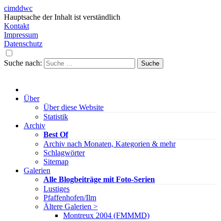
cimddwc
Hauptsache der Inhalt ist verständlich
Kontakt
Impressum
Datenschutz
Suche nach:
Über
Über diese Website
Statistik
Archiv
Best Of
Archiv nach Monaten, Kategorien & mehr
Schlagwörter
Sitemap
Galerien
Alle Blogbeiträge mit Foto-Serien
Lustiges
Pfaffenhofen/Ilm
Ältere Galerien >
Montreux 2004 (FMMMD)