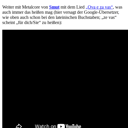
Weiter mit Metalcore von
Smut
mit dem Lied
„Ova e za vas“
, was
auch immer das heißen mag (hier versagt der Google-Übersetzer,
wie oben auch schon bei den lateinischen Buchstaben; „ze vas“
scheint „für dich/Sie“ zu heißen):