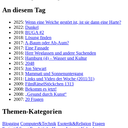
An diesem Tag
2025:
Wenn eine Weiche gestört ist, ist sie dann eine Harte?
2022:
Dunkel
2019:
BUGA #2
2018:
Lösung finden
2017:
A-Baum oder Ab-Aum?
2017:
Eine Fassade
2016:
Herr Weglassen und andere Suchenden
2015:
Hamburg (4) – Wasser und Kultur
2015:
2048
2015:
Jon Stewart
2013:
Mammati und Sonnenuntergang
2011:
Links und Video der Woche (2011/31)
2009:
FilmRätselStöckchen 1313
2008:
Bekomm es jetzt!
2008:
„Gesund durch Kunst“
2007:
20 Fragen
Themen-Kategorien
Blogging
Computer&Technik
Esoterik&Religion
Fragen