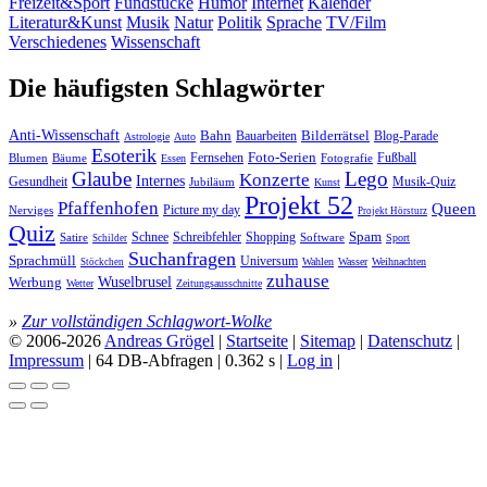
Freizeit&Sport
Fundstücke
Humor
Internet
Kalender
Literatur&Kunst
Musik
Natur
Politik
Sprache
TV/Film
Verschiedenes
Wissenschaft
Die häufigsten Schlagwörter
Anti-Wissenschaft
Bahn
Bauarbeiten
Bilderrätsel
Blog-Parade
Astrologie
Auto
Esoterik
Fernsehen
Foto-Serien
Fußball
Blumen
Bäume
Essen
Fotografie
Glaube
Lego
Konzerte
Internes
Gesundheit
Jubiläum
Musik-Quiz
Kunst
Projekt 52
Pfaffenhofen
Queen
Nerviges
Picture my day
Projekt Hörsturz
Quiz
Spam
Satire
Schnee
Schreibfehler
Shopping
Software
Sport
Schilder
Suchanfragen
Sprachmüll
Universum
Wahlen
Wasser
Weihnachten
Stöckchen
zuhause
Wuselbrusel
Werbung
Wetter
Zeitungsausschnitte
»
Zur vollständigen Schlagwort-Wolke
© 2006-2026
Andreas Grögel
|
Startseite
|
Sitemap
|
Datenschutz
|
Impressum
| 64 DB-Abfragen | 0.362 s |
Log in
|