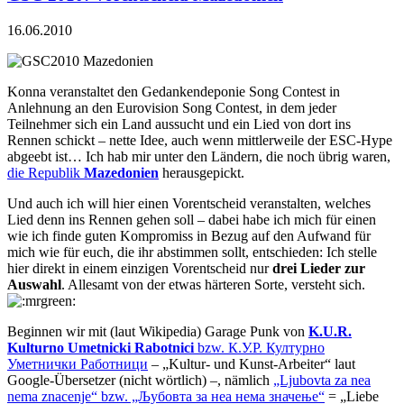
16.06.2010
Konna veranstaltet den
Gedankendeponie Song Contest
in
Anlehnung an den Eurovision Song Contest, in dem jeder
Teilnehmer sich ein Land aussucht und ein Lied von dort ins
Rennen schickt – nette Idee, auch wenn mittlerweile der ESC-Hype
abgeebt ist… Ich hab mir unter den Ländern, die noch übrig waren,
die Republik
Mazedonien
herausgepickt.
Und auch ich will hier einen Vorentscheid veranstalten, welches
Lied denn ins Rennen gehen soll – dabei habe ich mich für einen
wie ich finde guten Kompromiss in Bezug auf den Aufwand für
mich wie für euch, die ihr abstimmen sollt, entschieden: Ich stelle
hier direkt in einem einzigen Vorentscheid nur
drei Lieder zur
Auswahl
. Allesamt von der etwas härteren Sorte, versteht sich.
Beginnen wir mit (laut Wikipedia) Garage Punk von
K.U.R.
Kulturno Umetnicki Rabotnici
bzw. К.У.Р. Културно
Уметнички Работници
– „Kultur- und Kunst-Arbeiter“ laut
Google-Übersetzer (nicht wörtlich) –, nämlich
„Ljubovta za nea
nema znacenje“ bzw. „Љубовта за неа нема значење“
= „Liebe