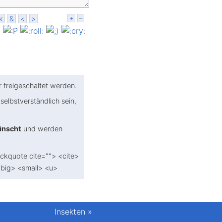
k
&
<
>
+
–
freigeschaltet werden.
selbst­verständlich sein,
ünscht
und werden
ockquote cite=""> <cite>
<big> <small> <u>
Insekten
»