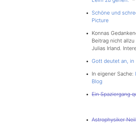
Schöne und schrec
Picture
Konnas Gedankend
Beitrag nicht allz
Julias Irland. Int
Gott deutet an, i
In eigener Sache:
Blog
Ein Spaziergang q
Astrophysiker Nei