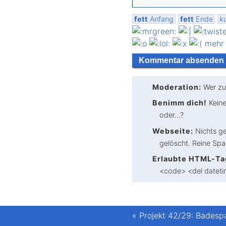
fett
Anfang
fett
Ende
ku
mehr
Moderation:
Wer zu
Benimm dich!
Keine
oder...?
Webseite:
Nichts ge
gelöscht. Reine Sp
Erlaubte HTML-Ta
<code> <del dateti
«
Projekt 42/29: Badesp