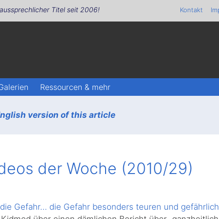
aussprechlicher Titel seit 2006!
Kontakt
Im
Galerien
Ressourcen & mehr
glish version of this article
ideos der Woche (2010/29)
die Gefahr… die Gefahr besonders teuren und gefährlic
Kidmed über einen dämlichen Bericht über „ganzheitlich