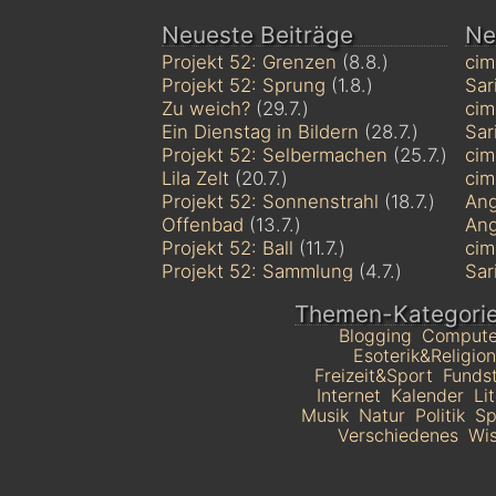
Neueste Beiträge
Ne
Projekt 52: Grenzen
(8.8.)
ci
Projekt 52: Sprung
(1.8.)
Sar
Zu weich?
(29.7.)
ci
Ein Dienstag in Bildern
(28.7.)
Sar
Projekt 52: Selbermachen
(25.7.)
ci
Lila Zelt
(20.7.)
ci
Projekt 52: Sonnenstrahl
(18.7.)
Ang
Offenbad
(13.7.)
Ang
Projekt 52: Ball
(11.7.)
ci
Projekt 52: Sammlung
(4.7.)
Sar
Themen-Kategori
Blogging
Compute
Esoterik&Religion
Freizeit&Sport
Funds
Internet
Kalender
Li
Musik
Natur
Politik
Sp
Verschiedenes
Wis