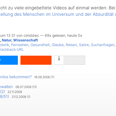
icht zu viele eingebettete Videos auf einmal werden: Bei 
tellung des Menschen im Universum und der Absurdität de
 um 13:31 von cimddwc — 69x gelesen, heute 0x
,
Natur
,
Wissenschaft
oterik
,
Fernsehen
,
Gesundheit
,
Glaube
,
Reisen
,
Satire
,
Suchanfragen
rackback-URL
n
tenlos bekommen?
16.09.2008 (7)
ewalten
06.07.2009 (11)
teilen
(2)
22.11.2009
8/51)
21.12.2008 (1)