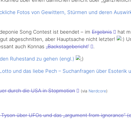
kliche Fotos von Gewittern, Stürmen und deren Auswir
eponie Song Contest ist beendet – im
Ergebnis
hat m
u gut abgeschnitten, aber Hauptsache nicht letzter!
Un
eressant auch Konnas
„Backstagebericht“
.
n den Ruhestand zu gehen (engl.)
Lotto und das liebe Pech – Suchanfragen über Esoterik 
uer durch die USA in Stopmotion
(via
Nerdcore
)
l Tyson über UFOs und das „argument from ignorance“ (e