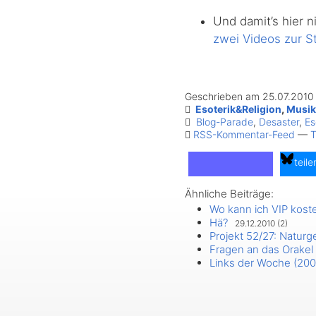
Und damit’s hier n
zwei Videos zur S
Geschrieben am 25.07.2010
Esoterik&Religion
,
Musik
Blog-Parade
,
Desaster
,
Es
RSS-Kommentar-Feed
—
T
teile
Ähnliche Beiträge:
teilen
Wo kann ich VIP kos
Hä?
29.12.2010 (2)
Projekt 52/27: Naturg
Fragen an das Orakel 
Links der Woche (200