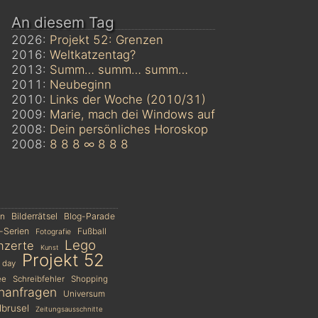
An diesem Tag
2026:
Projekt 52: Grenzen
2016:
Weltkatzentag?
2013:
Summ… summ… summ…
2011:
Neubeginn
2010:
Links der Woche (2010/31)
2009:
Marie, mach dei Windows auf
2008:
Dein persönliches Horoskop
2008:
8 8 8 ∞ 8 8 8
en
Bilderrätsel
Blog-Parade
-Serien
Fußball
Fotografie
Lego
nzerte
Kunst
Projekt 52
 day
ee
Schreibfehler
Shopping
hanfragen
Universum
brusel
Zeitungsausschnitte