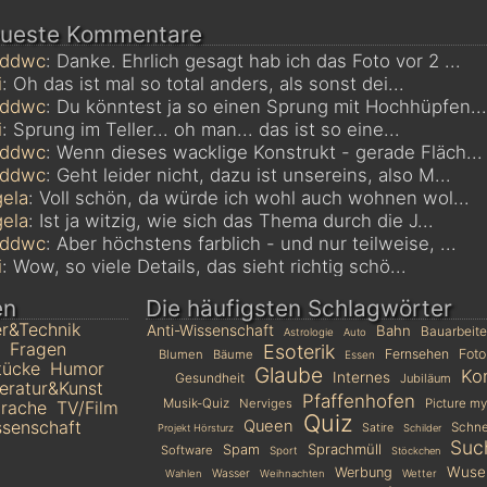
ueste Kommentare
mddwc
: Danke. Ehrlich gesagt hab ich das Foto vor 2 ...
i
: Oh das ist mal so total anders, als sonst dei...
mddwc
: Du könntest ja so einen Sprung mit Hochhüpfen...
i
: Sprung im Teller... oh man... das ist so eine...
mddwc
: Wenn dieses wacklige Konstrukt - gerade Fläch...
mddwc
: Geht leider nicht, dazu ist unsereins, also M...
ela
: Voll schön, da würde ich wohl auch wohnen wol...
ela
: Ist ja witzig, wie sich das Thema durch die J...
mddwc
: Aber höchstens farblich - und nur teilweise, ...
i
: Wow, so viele Details, das sieht richtig schö...
en
Die häufigsten Schlagwörter
r&Technik
Anti-Wissenschaft
Bahn
Bauarbeit
Astrologie
Auto
Fragen
Esoterik
Fernsehen
Foto
Blumen
Bäume
Essen
tücke
Humor
Glaube
Ko
Internes
Gesundheit
Jubiläum
teratur&Kunst
Pfaffenhofen
Musik-Quiz
Nerviges
Picture my
rache
TV/Film
Quiz
senschaft
Queen
Schn
Satire
Projekt Hörsturz
Schilder
Suc
Sprachmüll
Spam
Software
Sport
Stöckchen
Wusel
Werbung
Wasser
Wetter
Wahlen
Weihnachten