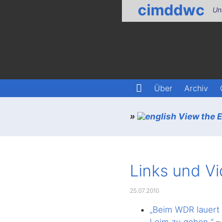
cimddwc
Un
Über
Archiv
»
View the En
Links und V
25.07.2010
„Beim WDR lauert 
Leim zu gehen.“
– 