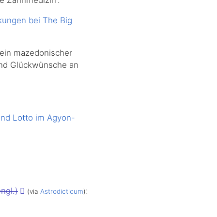
kungen bei The Big
ein mazedonischer
d Glückwünsche an
und Lotto im Agyon-
ngl.)
:
(via
Astrodicticum
)