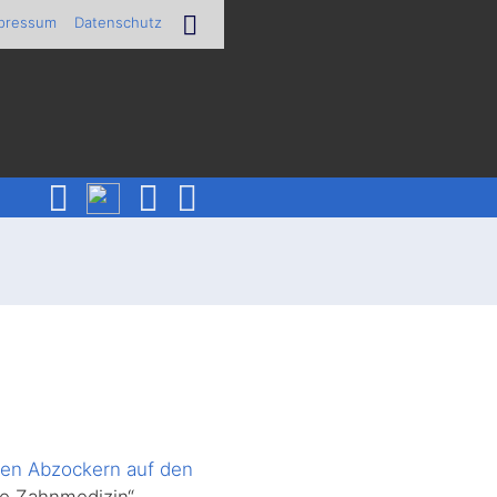
pressum
Datenschutz
hen Abzockern auf den
e Zahnmedizin“.