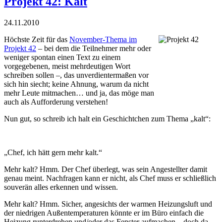
Projekt 42: Kalt
24.11.2010
Höchste Zeit für das
November-Thema im
Projekt 42
– bei dem die Teilnehmer mehr oder
weniger spontan einen Text zu einem
vorgegebenen, meist mehr­deutigen Wort
schreiben sollen –, das unverdientermaßen vor
sich hin siecht; keine Ahnung, warum da nicht
mehr Leute mitmachen… und ja, das möge man
auch als Aufforderung verstehen!
Nun gut, so schreib ich halt ein Geschichtchen zum Thema „kalt“:
„Chef, ich hätt gern mehr kalt.“
Mehr kalt? Hmm. Der Chef überlegt, was sein Angestellter damit
genau meint. Nachfragen kann er nicht, als Chef muss er schließlich
souverän alles erkennen und wissen.
Mehr kalt? Hmm. Sicher, angesichts der warmen Heizungsluft und
der niedrigen Außentemperaturen könnte er im Büro einfach die
Heizung runterdrehen und/oder das Fenster aufmachen – doch da