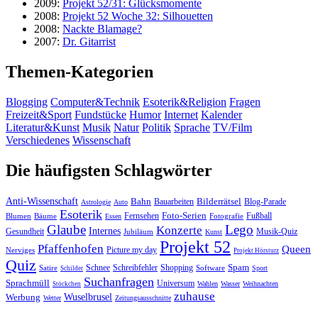
2009:
Projekt 52/31: Glücksmomente
2008:
Projekt 52 Woche 32: Silhouetten
2008:
Nackte Blamage?
2007:
Dr. Gitarrist
Themen-Kategorien
Blogging
Computer&Technik
Esoterik&Religion
Fragen
Freizeit&Sport
Fundstücke
Humor
Internet
Kalender
Literatur&Kunst
Musik
Natur
Politik
Sprache
TV/Film
Verschiedenes
Wissenschaft
Die häufigsten Schlagwörter
Anti-Wissenschaft
Bahn
Bauarbeiten
Bilderrätsel
Blog-Parade
Astrologie
Auto
Esoterik
Fernsehen
Foto-Serien
Fußball
Blumen
Bäume
Essen
Fotografie
Glaube
Lego
Konzerte
Internes
Gesundheit
Jubiläum
Musik-Quiz
Kunst
Projekt 52
Pfaffenhofen
Queen
Nerviges
Picture my day
Projekt Hörsturz
Quiz
Spam
Satire
Schnee
Schreibfehler
Shopping
Software
Sport
Schilder
Suchanfragen
Sprachmüll
Universum
Wahlen
Wasser
Weihnachten
Stöckchen
zuhause
Wuselbrusel
Werbung
Wetter
Zeitungsausschnitte