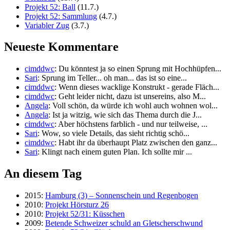
Projekt 52: Ball
(11.7.)
Projekt 52: Sammlung
(4.7.)
Variabler Zug
(3.7.)
Neueste Kommentare
cimddwc
: Du könntest ja so einen Sprung mit Hochhüpfen...
Sari
: Sprung im Teller... oh man... das ist so eine...
cimddwc
: Wenn dieses wacklige Konstrukt - gerade Fläch...
cimddwc
: Geht leider nicht, dazu ist unsereins, also M...
Angela
: Voll schön, da würde ich wohl auch wohnen wol...
Angela
: Ist ja witzig, wie sich das Thema durch die J...
cimddwc
: Aber höchstens farblich - und nur teilweise, ...
Sari
: Wow, so viele Details, das sieht richtig schö...
cimddwc
: Habt ihr da überhaupt Platz zwischen den ganz...
Sari
: Klingt nach einem guten Plan. Ich sollte mir ...
An diesem Tag
2015:
Hamburg (3) – Sonnenschein und Regenbogen
2010:
Projekt Hörsturz 26
2010:
Projekt 52/31: Küsschen
2009:
Betende Schweizer schuld an Gletscherschwund