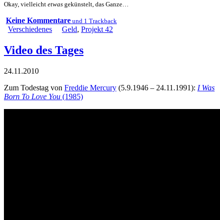
Okay, vielleicht
etwas
gekünstelt, das Ganze…
Keine Kommentare
und 1 Trackback
Verschiedenes
Geld
,
Projekt 42
Video des Tages
24.11.2010
Zum Todestag von
Freddie Mercury
(5.9.1946 – 24.11.1991):
I Was
Born To Love You
(1985)