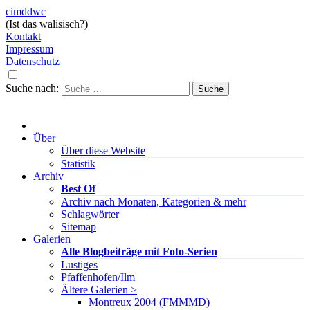
cimddwc
(Ist das walisisch?)
Kontakt
Impressum
Datenschutz
Suche nach:
Über
Über diese Website
Statistik
Archiv
Best Of
Archiv nach Monaten, Kategorien & mehr
Schlagwörter
Sitemap
Galerien
Alle Blogbeiträge mit Foto-Serien
Lustiges
Pfaffenhofen/Ilm
Ältere Galerien >
Montreux 2004 (FMMMD)