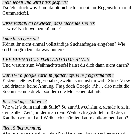
mein leben und wird nass gespritzt
Da fehlt doch was. Und damit meine ich nicht nur Regenschirm und
Gummistiefel.
wissenschaftlich bewiesen, dass lachende smilies
…was? Nicht weinen können?
i möcht so gern dei
Könnt ihr nicht einmal vollständige Suchanfragen eingeben? Wie
soll Google denn da was finden?
I’VE BEEN TOLD TIME AND TIME AGAIN
Und warum zum Weihnachtsteufel hältst du dich dann nicht daran?
wann wird google earth in pfaffenhofen/ilm freigeschalten?
Erstens heißt es freigeschalte
t
, zweitens meinst du wohl Street View
und drittens: keine Ahnung. Frag doch Google. Ah… also nicht die
Suchmaschine direkt, sondern die Menschen dahinter.
Beschallung? Mit was?
Wie wär’s denn mal mit Stille? So zur Abwechslung, gerade jetzt in
der „stillen Zeit“, in der man dem Weihnachtsgedudel im Radio, in
Kaufhäusern und auf Weihnachtsmärkten kaum entkommen kann?
fliegt Silbentrennung
Aber erst muss sie durch den Nacktscanner, bevor sie fliegen darf,