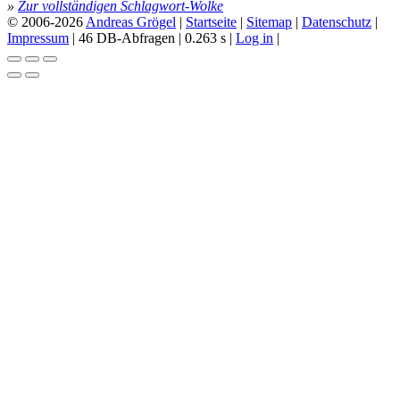
»
Zur vollständigen Schlagwort-Wolke
© 2006-2026
Andreas Grögel
|
Startseite
|
Sitemap
|
Datenschutz
|
Impressum
| 46 DB-Abfragen | 0.263 s |
Log in
|