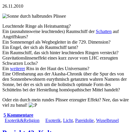
26.11.2010
Leuchtende Ringe als Heiratsantrag?
Ein (ausnahmsweise leuchtendes) Raumschiff der
Schatten
auf
Angriffskurs?
Ein Sonnenengel als Wegbegleiter in die 729. Dimension?
Ein Engel, der sich als Raumschiff tarnt?
Ein Raumschiff, das sich hinter leuchtenden Ringen versteckt?
Gravitationslinseneffekt eines kurz zuvor vom LHC erzeugten
Schwarzen Lochs?
Ein
weiterer
Riss in der Haut des Universums?
Eine Offenbarung aus der Akasha-Chronik über die Spur des von
den Sonnenbewohnern eurythmisch getanzten wahren Namens der
Sonne, bei der es sich um die holistisch optimale Form des
Schüttelns bei der Herstellung homöopathischer Mittel handelt?
Oder ein durch mein rundes Plissee erzeugter Effekt? Nee, das wäre
viel zu banal!
5 Kommentare
Esoterik&Religion
Esoterik
,
Licht
,
Pareidolie
,
Wuselbrusel