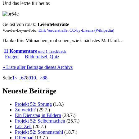
Und das letzte für heute:
Gelöst von rolak:
Leienfelsstraße
Von-der-Leyen-Foto:
Dirk Vorderstraße, CC-by-Lizenz (Wikipedia)
Danke fürs Mitmachen, mal sehen, wie’s nächstes Mal läuft…
11 Kommentare
und 1 Trackback
Fragen
Bilderrätsel
,
Quiz
» Liste aller Beiträge dieses Archivs
Seite
1
<
...
6
7
8
9
10
...
>
88
Neueste Beiträge
Projekt 52: Sprung
(1.8.)
Zu weich?
(29.7.)
Ein Dienstag in Bildern
(28.7.)
Projekt 52: Selbermachen
(25.7.)
Lila Zelt
(20.7.)
Projekt 52: Sonnenstrahl
(18.7.)
Offenbad
(13.7.)