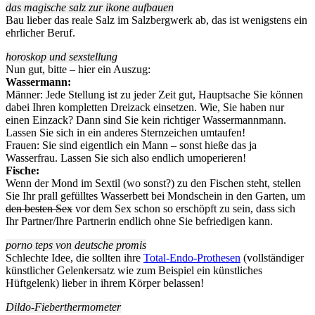
das magische salz zur ikone aufbauen
Bau lieber das reale Salz im Salzbergwerk ab, das ist wenigstens ein
ehrlicher Beruf.
horoskop und sexstellung
Nun gut, bitte – hier ein Auszug:
Wassermann:
Männer: Jede Stellung ist zu jeder Zeit gut, Hauptsache Sie können
dabei Ihren kompletten Dreizack einsetzen. Wie, Sie haben nur
einen Einzack? Dann sind Sie kein richtiger Wassermannmann.
Lassen Sie sich in ein anderes Sternzeichen umtaufen!
Frauen: Sie sind eigentlich ein Mann – sonst hieße das ja
Wasserfrau. Lassen Sie sich also endlich umoperieren!
Fische:
Wenn der Mond im Sextil (wo sonst?) zu den Fischen steht, stellen
Sie Ihr prall gefülltes Wasserbett bei Mondschein in den Garten, um
den besten Sex
vor dem Sex schon so erschöpft zu sein, dass sich
Ihr Partner/Ihre Partnerin endlich ohne Sie befriedigen kann.
porno teps von deutsche promis
Schlechte Idee, die sollten ihre
Total-Endo-Prothesen
(vollständiger
künstlicher Gelenkersatz wie zum Beispiel ein künstliches
Hüftgelenk) lieber in ihrem Körper belassen!
Dildo-Fieberthermometer