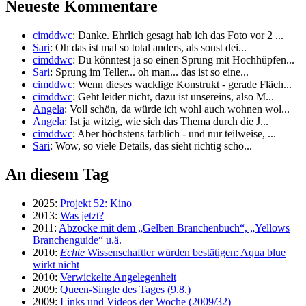
Neueste Kommentare
cimddwc
: Danke. Ehrlich gesagt hab ich das Foto vor 2 ...
Sari
: Oh das ist mal so total anders, als sonst dei...
cimddwc
: Du könntest ja so einen Sprung mit Hochhüpfen...
Sari
: Sprung im Teller... oh man... das ist so eine...
cimddwc
: Wenn dieses wacklige Konstrukt - gerade Fläch...
cimddwc
: Geht leider nicht, dazu ist unsereins, also M...
Angela
: Voll schön, da würde ich wohl auch wohnen wol...
Angela
: Ist ja witzig, wie sich das Thema durch die J...
cimddwc
: Aber höchstens farblich - und nur teilweise, ...
Sari
: Wow, so viele Details, das sieht richtig schö...
An diesem Tag
2025:
Projekt 52: Kino
2013:
Was jetzt?
2011:
Abzocke mit dem „Gelben Branchenbuch“, „Yellows
Branchenguide“ u.ä.
2010:
Echte
Wissenschaftler würden bestätigen: Aqua blue
wirkt nicht
2010:
Verwickelte Angelegenheit
2009:
Queen-Single des Tages (9.8.)
2009:
Links und Videos der Woche (2009/32)