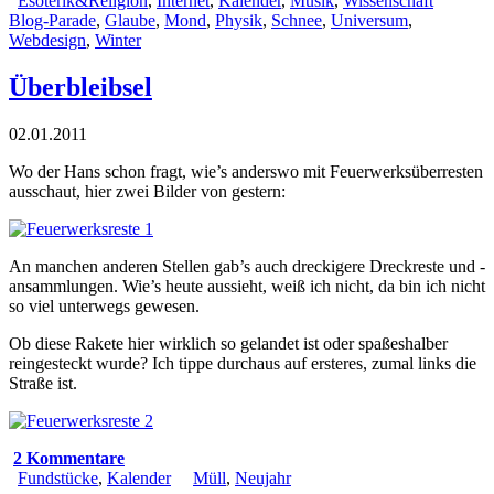
Esoterik&Religion
,
Internet
,
Kalender
,
Musik
,
Wissenschaft
Blog-Parade
,
Glaube
,
Mond
,
Physik
,
Schnee
,
Universum
,
Webdesign
,
Winter
Überbleibsel
02.01.2011
Wo der Hans schon fragt, wie’s anderswo mit Feuerwerksüberresten
ausschaut, hier zwei Bilder von gestern:
An manchen anderen Stellen gab’s auch dreckigere Dreckreste und -
ansammlungen. Wie’s heute aussieht, weiß ich nicht, da bin ich nicht
so viel unterwegs gewesen.
Ob diese Rakete hier wirklich so gelandet ist oder spaßeshalber
reingesteckt wurde? Ich tippe durchaus auf ersteres, zumal links die
Straße ist.
2 Kommentare
Fundstücke
,
Kalender
Müll
,
Neujahr