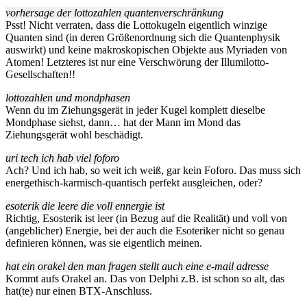
vorhersage der lottozahlen quantenverschränkung
Psst! Nicht verraten, dass die Lottokugeln eigentlich winzige
Quanten sind (in deren Größenordnung sich die Quantenphysik
auswirkt) und keine makroskopischen Objekte aus Myriaden von
Atomen! Letzteres ist nur eine Verschwörung der Illumilotto-
Gesellschaften!!
lottozahlen und mondphasen
Wenn du im Ziehungsgerät in jeder Kugel komplett dieselbe
Mondphase siehst, dann… hat der Mann im Mond das
Ziehungsgerät wohl beschädigt.
uri tech ich hab viel foforo
Ach? Und ich hab, so weit ich weiß, gar kein Foforo. Das muss sich
energethisch-karmisch-quantisch perfekt ausgleichen, oder?
esoterik die leere die voll ennergie ist
Richtig, Esosterik ist leer (in Bezug auf die Realität) und voll von
(angeblicher) Energie, bei der auch die Esoteriker nicht so genau
definieren können, was sie eigentlich meinen.
hat ein orakel den man fragen stellt auch eine e-mail adresse
Kommt aufs Orakel an. Das von Delphi z.B. ist schon so alt, das
hat(te) nur einen BTX-Anschluss.