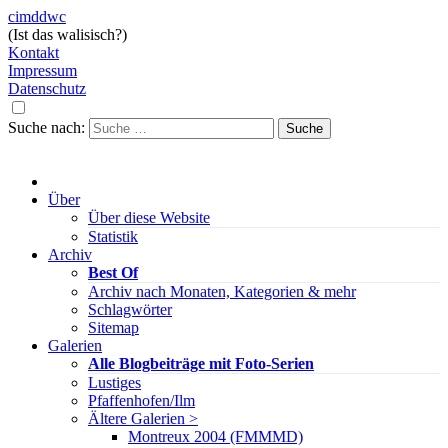
cimddwc
(Ist das walisisch?)
Kontakt
Impressum
Datenschutz
Suche nach:
Über
Über diese Website
Statistik
Archiv
Best Of
Archiv nach Monaten, Kategorien & mehr
Schlagwörter
Sitemap
Galerien
Alle Blogbeiträge mit Foto-Serien
Lustiges
Pfaffenhofen/Ilm
Ältere Galerien >
Montreux 2004 (FMMMD)