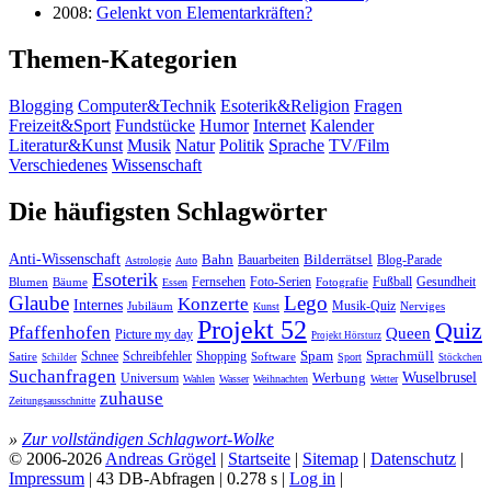
2008:
Gelenkt von Elementarkräften?
Themen-Kategorien
Blogging
Computer&Technik
Esoterik&Religion
Fragen
Freizeit&Sport
Fundstücke
Humor
Internet
Kalender
Literatur&Kunst
Musik
Natur
Politik
Sprache
TV/Film
Verschiedenes
Wissenschaft
Die häufigsten Schlagwörter
Anti-Wissenschaft
Bahn
Bauarbeiten
Bilderrätsel
Blog-Parade
Astrologie
Auto
Esoterik
Fernsehen
Foto-Serien
Fußball
Gesundheit
Blumen
Bäume
Essen
Fotografie
Glaube
Lego
Konzerte
Internes
Jubiläum
Musik-Quiz
Nerviges
Kunst
Projekt 52
Quiz
Pfaffenhofen
Queen
Picture my day
Projekt Hörsturz
Sprachmüll
Spam
Satire
Schnee
Schreibfehler
Shopping
Software
Sport
Schilder
Stöckchen
Suchanfragen
Wuselbrusel
Universum
Werbung
Wahlen
Wasser
Weihnachten
Wetter
zuhause
Zeitungsausschnitte
»
Zur vollständigen Schlagwort-Wolke
© 2006-2026
Andreas Grögel
|
Startseite
|
Sitemap
|
Datenschutz
|
Impressum
| 43 DB-Abfragen | 0.278 s |
Log in
|