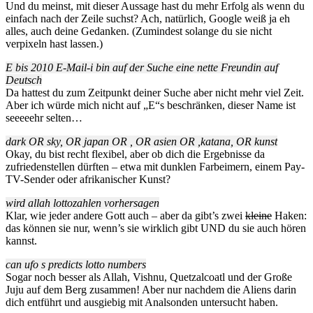
Und du meinst, mit dieser Aussage hast du mehr Erfolg als wenn du
einfach nach der Zeile suchst? Ach, natürlich, Google weiß ja eh
alles, auch deine Gedanken. (Zumindest solange du sie nicht
verpixeln hast lassen.)
E bis 2010 E-Mail-i bin auf der Suche eine nette Freundin auf
Deutsch
Da hattest du zum Zeitpunkt deiner Suche aber nicht mehr viel Zeit.
Aber ich würde mich nicht auf „E“s beschränken, dieser Name ist
seeeeehr selten…
dark OR sky, OR japan OR , OR asien OR ,katana, OR kunst
Okay, du bist recht flexibel, aber ob dich die Ergebnisse da
zufriedenstellen dürften – etwa mit dunklen Farbeimern, einem Pay-
TV-Sender oder afrikanischer Kunst?
wird allah lottozahlen vorhersagen
Klar, wie jeder andere Gott auch – aber da gibt’s zwei
kleine
Haken:
das können sie nur, wenn’s sie wirklich gibt UND du sie auch hören
kannst.
can ufo s predicts lotto numbers
Sogar noch besser als Allah, Vishnu, Quetzalcoatl und der Große
Juju auf dem Berg zusammen! Aber nur nachdem die Aliens darin
dich entführt und ausgiebig mit Analsonden untersucht haben.