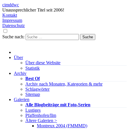
cimddwc
Unaussprechlicher Titel seit 2006!
Kontakt
Impressum
Datenschutz
Suche nach:
Über
Über diese Website
Statistik
Archiv
Best Of
Archiv nach Monaten, Kategorien & mehr
Schlagwörter
Sitemap
Galerien
Alle Blogbeiträge mit Foto-Serien
Lustiges
Pfaffenhofen/Ilm
Ältere Galerien >
Montreux 2004 (FMMMD)