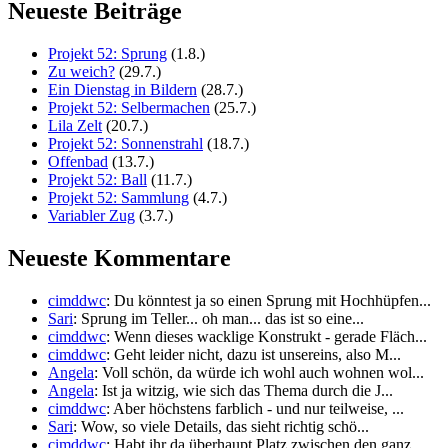
Neueste Beiträge
Projekt 52: Sprung
(1.8.)
Zu weich?
(29.7.)
Ein Dienstag in Bildern
(28.7.)
Projekt 52: Selbermachen
(25.7.)
Lila Zelt
(20.7.)
Projekt 52: Sonnenstrahl
(18.7.)
Offenbad
(13.7.)
Projekt 52: Ball
(11.7.)
Projekt 52: Sammlung
(4.7.)
Variabler Zug
(3.7.)
Neueste Kommentare
cimddwc
: Du könntest ja so einen Sprung mit Hochhüpfen...
Sari
: Sprung im Teller... oh man... das ist so eine...
cimddwc
: Wenn dieses wacklige Konstrukt - gerade Fläch...
cimddwc
: Geht leider nicht, dazu ist unsereins, also M...
Angela
: Voll schön, da würde ich wohl auch wohnen wol...
Angela
: Ist ja witzig, wie sich das Thema durch die J...
cimddwc
: Aber höchstens farblich - und nur teilweise, ...
Sari
: Wow, so viele Details, das sieht richtig schö...
cimddwc
: Habt ihr da überhaupt Platz zwischen den ganz...