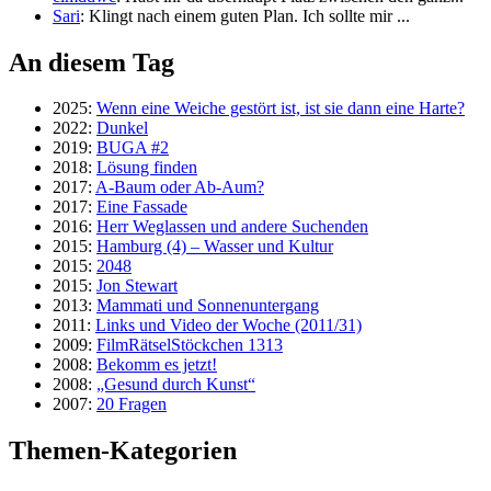
Sari
: Klingt nach einem guten Plan. Ich sollte mir ...
An diesem Tag
2025:
Wenn eine Weiche gestört ist, ist sie dann eine Harte?
2022:
Dunkel
2019:
BUGA #2
2018:
Lösung finden
2017:
A-Baum oder Ab-Aum?
2017:
Eine Fassade
2016:
Herr Weglassen und andere Suchenden
2015:
Hamburg (4) – Wasser und Kultur
2015:
2048
2015:
Jon Stewart
2013:
Mammati und Sonnenuntergang
2011:
Links und Video der Woche (2011/31)
2009:
FilmRätselStöckchen 1313
2008:
Bekomm es jetzt!
2008:
„Gesund durch Kunst“
2007:
20 Fragen
Themen-Kategorien