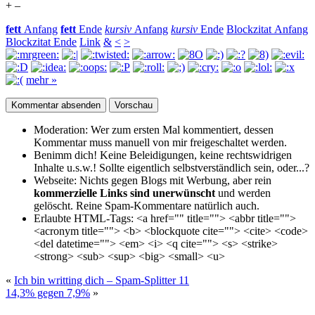
+
–
fett
Anfang
fett
Ende
kursiv
Anfang
kursiv
Ende
Blockzitat Anfang
Blockzitat Ende
Link
&
<
>
mehr »
Moderation:
Wer zum ersten Mal kommentiert, dessen
Kommentar muss manuell von mir freigeschaltet werden.
Benimm dich!
Keine Beleidigungen, keine rechtswidrigen
Inhalte u.s.w.! Sollte eigentlich selbst­verständlich sein, oder...?
Webseite:
Nichts gegen Blogs mit Werbung, aber rein
kommerzielle Links sind unerwünscht
und werden
gelöscht. Reine Spam-Kommentare natürlich auch.
Erlaubte HTML-Tags:
<a href="" title=""> <abbr title="">
<acronym title=""> <b> <blockquote cite=""> <cite> <code>
<del datetime=""> <em> <i> <q cite=""> <s> <strike>
<strong> <sub> <sup> <big> <small> <u>
«
Ich bin writting dich – Spam-Splitter 11
14,3% gegen 7,9%
»