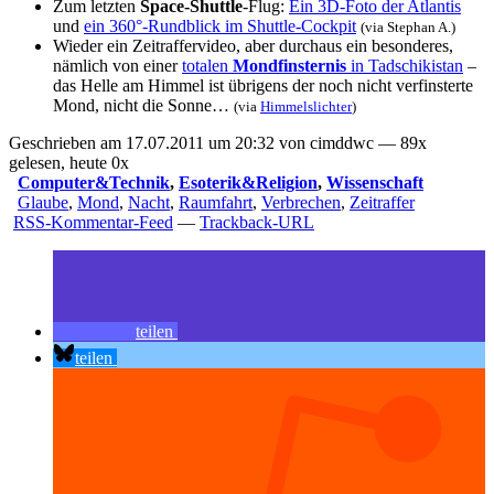
Zum letzten
Space-Shuttle
-Flug:
Ein 3D-Foto der Atlantis
und
ein 360°-Rundblick im Shuttle-Cockpit
(via
Stephan A.
)
Wieder ein Zeitraffervideo, aber durchaus ein besonderes,
nämlich von einer
totalen
Mondfinsternis
in Tadschikistan
–
das Helle am Himmel ist übrigens der noch nicht verfinsterte
Mond, nicht die Sonne…
(via
Himmelslichter
)
Geschrieben am 17.07.2011 um 20:32 von cimddwc — 89x
gelesen, heute 0x
Computer&Technik
,
Esoterik&Religion
,
Wissenschaft
Glaube
,
Mond
,
Nacht
,
Raumfahrt
,
Verbrechen
,
Zeitraffer
RSS-Kommentar-Feed
—
Trackback-URL
teilen
teilen