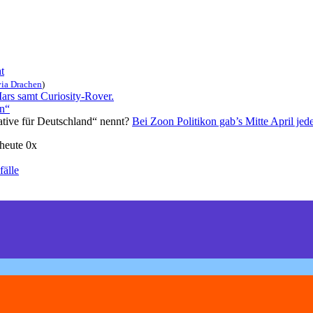
t
via
Drachen
)
Mars samt Curiosity-Rover.
un“
native für Deutschland“ nennt?
Bei Zoon Politikon gab’s Mitte April jede
heute 0x
fälle