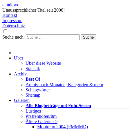
cimddwc
Unaussprechlicher Titel seit 2006!
Kontakt
Impressum
Datenschutz
Suche nach:
Über
Über diese Website
Statistik
Archiv
Best Of
Archiv nach Monaten, Kategorien & mehr
Schlagwörter
Sitemap
Galerien
Alle Blogbeiträge mit Foto-Serien
Lustiges
Pfaffenhofen/Ilm
Ältere Galerien >
Montreux 2004 (FMMMD)