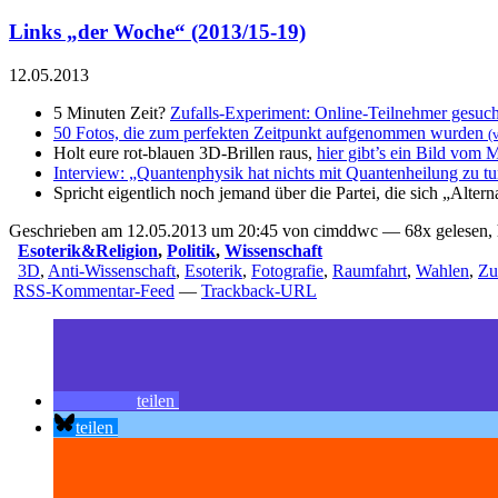
Links „der Woche“ (2013/15-19)
12.05.2013
5 Minuten Zeit?
Zufalls-Experiment: Online-Teilnehmer gesuch
50 Fotos, die zum perfekten Zeitpunkt aufgenommen wurden
(
Holt eure rot-blauen 3D-Brillen raus,
hier gibt’s ein Bild vom 
Interview: „Quantenphysik hat nichts mit Quantenheilung zu t
Spricht eigentlich noch jemand über die Partei, die sich „Alter
Geschrieben am 12.05.2013 um 20:45 von cimddwc — 68x gelesen, 
Esoterik&Religion
,
Politik
,
Wissenschaft
3D
,
Anti-Wissenschaft
,
Esoterik
,
Fotografie
,
Raumfahrt
,
Wahlen
,
Zu
RSS-Kommentar-Feed
—
Trackback-URL
teilen
teilen