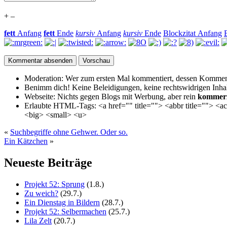
+
–
fett
Anfang
fett
Ende
kursiv
Anfang
kursiv
Ende
Blockzitat Anfang
Moderation:
Wer zum ersten Mal kommentiert, dessen Kommenta
Benimm dich!
Keine Beleidigungen, keine rechtswidrigen Inhalte 
Webseite:
Nichts gegen Blogs mit Werbung, aber rein
kommerz
Erlaubte HTML-Tags:
<a href="" title=""> <abbr title=""> <
<big> <small> <u>
«
Suchbegriffe ohne Gehwer. Oder so.
Ein Kätzchen
»
Neueste Beiträge
Projekt 52: Sprung
(1.8.)
Zu weich?
(29.7.)
Ein Dienstag in Bildern
(28.7.)
Projekt 52: Selbermachen
(25.7.)
Lila Zelt
(20.7.)