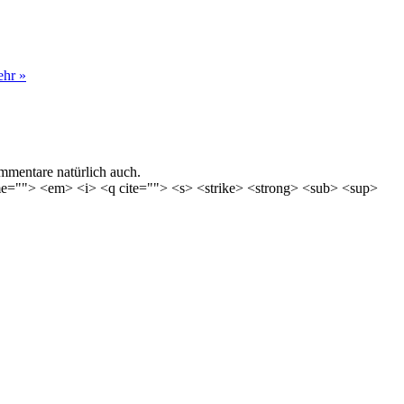
hr »
mentare natürlich auch.
time=""> <em> <i> <q cite=""> <s> <strike> <strong> <sub> <sup>