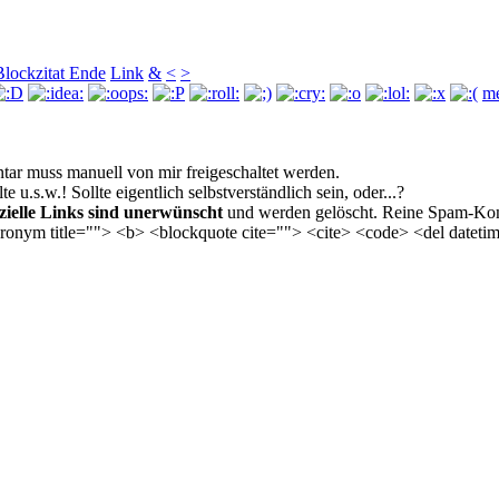
Blockzitat Ende
Link
&
<
>
me
r muss manuell von mir freigeschaltet werden.
u.s.w.! Sollte eigentlich selbst­verständlich sein, oder...?
ielle Links sind unerwünscht
und werden gelöscht. Reine Spam-Kom
acronym title=""> <b> <blockquote cite=""> <cite> <code> <del date