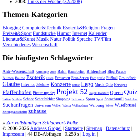
2008:
Links der Woche (32/2008)
Themen-Kategorien
Blogging
Computer&Technik
Esoterik&Religion
Fragen
Freizeit&Sport
Fundstücke
Humor
Internet
Kalender
Literatur&Kunst
Musik
Natur
Politik
Sprache
TV/Film
Verschiedenes
Wissenschaft
Die häufigsten Schlagwörter
Anti-Wissenschaft
Bahn
Bauarbeiten
Bilderrätsel
Blog-Parade
Astrologie
Auto
Esoterik
Fernsehen
Foto-Serien
Fußball
Gesundheit
Blumen
Bäume
Essen
Fotografie
Glaube
Lego
Konzerte
Internes
Jubiläum
Musik-Quiz
Nerviges
Kunst
Projekt 52
Quiz
Pfaffenhofen
Queen
Picture my day
Projekt Hörsturz
Sprachmüll
Spam
Satire
Schnee
Schreibfehler
Shopping
Software
Sport
Schilder
Stöckchen
Suchanfragen
Wuselbrusel
Universum
Werbung
Wahlen
Wasser
Weihnachten
Wetter
zuhause
Zeitungsausschnitte
»
Zur vollständigen Schlagwort-Wolke
© 2006-2026
Andreas Grögel
|
Startseite
|
Sitemap
|
Datenschutz
|
Impressum
| 44 DB-Abfragen | 0.258 s |
Log in
|