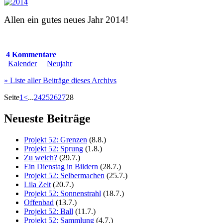
Allen ein gutes neues Jahr 2014!
4 Kommentare
Kalender
Neujahr
» Liste aller Beiträge dieses Archivs
Seite
1
<
...
24
25
26
27
28
Neueste Beiträge
Projekt 52: Grenzen
(8.8.)
Projekt 52: Sprung
(1.8.)
Zu weich?
(29.7.)
Ein Dienstag in Bildern
(28.7.)
Projekt 52: Selbermachen
(25.7.)
Lila Zelt
(20.7.)
Projekt 52: Sonnenstrahl
(18.7.)
Offenbad
(13.7.)
Projekt 52: Ball
(11.7.)
Projekt 52: Sammlung
(4.7.)