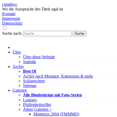
cimddwc
Wo die Aussprache des Titels egal ist
Kontakt
Impressum
Datenschutz
Suche nach:
Über
Über diese Website
Statistik
Archiv
Best Of
Archiv nach Monaten, Kategorien & mehr
Schlagwörter
Sitemap
Galerien
Alle Blogbeiträge mit Foto-Serien
Lustiges
Pfaffenhofen/Ilm
Ältere Galerien >
Montreux 2004 (FMMMD)