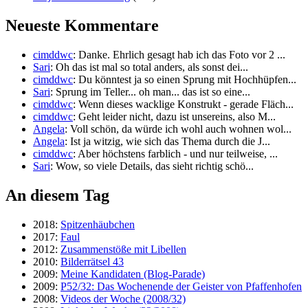
Neueste Kommentare
cimddwc
: Danke. Ehrlich gesagt hab ich das Foto vor 2 ...
Sari
: Oh das ist mal so total anders, als sonst dei...
cimddwc
: Du könntest ja so einen Sprung mit Hochhüpfen...
Sari
: Sprung im Teller... oh man... das ist so eine...
cimddwc
: Wenn dieses wacklige Konstrukt - gerade Fläch...
cimddwc
: Geht leider nicht, dazu ist unsereins, also M...
Angela
: Voll schön, da würde ich wohl auch wohnen wol...
Angela
: Ist ja witzig, wie sich das Thema durch die J...
cimddwc
: Aber höchstens farblich - und nur teilweise, ...
Sari
: Wow, so viele Details, das sieht richtig schö...
An diesem Tag
2018:
Spitzenhäubchen
2017:
Faul
2012:
Zusammenstöße mit Libellen
2010:
Bilderrätsel 43
2009:
Meine Kandidaten (Blog-Parade)
2009:
P52/32: Das Wochenende der Geister von Pfaffenhofen
2008:
Videos der Woche (2008/32)