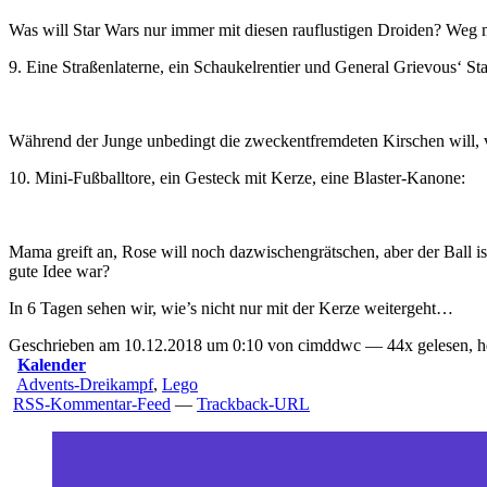
Was will Star Wars nur immer mit diesen rauflustigen Droiden? Weg m
9. Eine Straßenlaterne, ein Schaukelrentier und General Grievous‘ Sta
Während der Junge unbedingt die zweckentfremdeten Kirschen will, ve
10. Mini-Fußballtore, ein Gesteck mit Kerze, eine Blaster-Kanone:
Mama greift an, Rose will noch dazwischengrätschen, aber der Ball 
gute Idee war?
In 6 Tagen sehen wir, wie’s nicht nur mit der Kerze weitergeht…
Geschrieben am 10.12.2018 um 0:10 von cimddwc — 44x gelesen, h
Kalender
Advents-Dreikampf
,
Lego
RSS-Kommentar-Feed
—
Trackback-URL