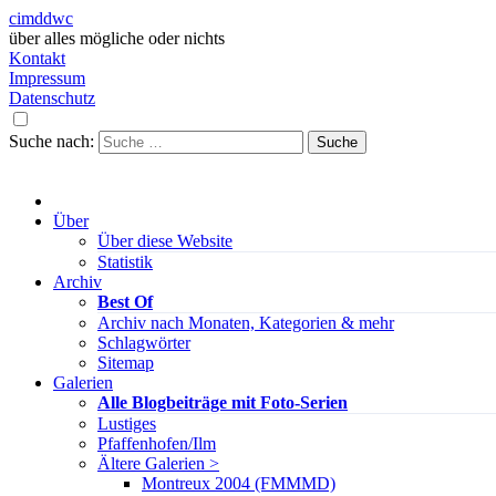
cimddwc
über alles mögliche oder nichts
Kontakt
Impressum
Datenschutz
Suche nach:
Über
Über diese Website
Statistik
Archiv
Best Of
Archiv nach Monaten, Kategorien & mehr
Schlagwörter
Sitemap
Galerien
Alle Blogbeiträge mit Foto-Serien
Lustiges
Pfaffenhofen/Ilm
Ältere Galerien >
Montreux 2004 (FMMMD)