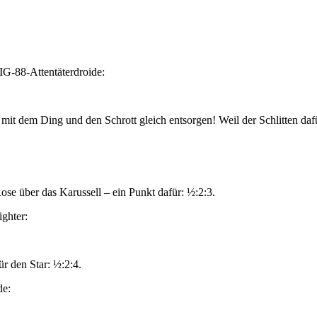
IG-88-Attentäterdroide:
it dem Ding und den Schrott gleich entsorgen! Weil der Schlitten dafür n
se über das Karussell – ein Punkt dafür: ½:2:3.
ghter:
ür den Star: ½:2:4.
de: