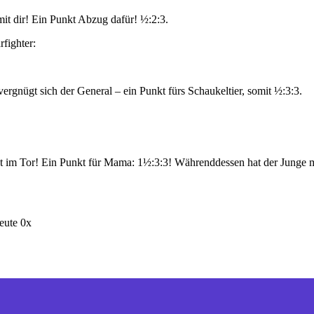
it dir! Ein Punkt Abzug dafür! ½:2:3.
rfighter:
rgnügt sich der General – ein Punkt fürs Schaukeltier, somit ½:3:3.
ist im Tor! Ein Punkt für Mama: 1½:3:3! Währenddessen hat der Junge m
eute 0x