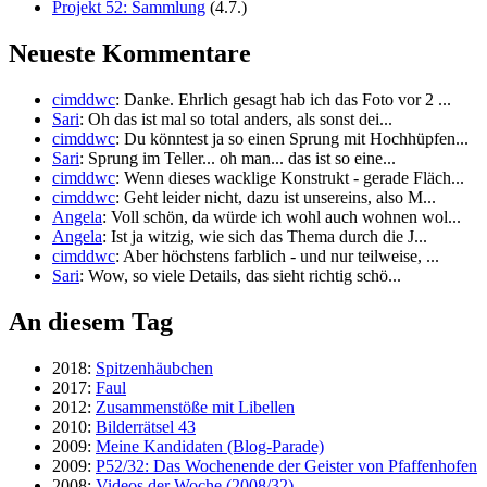
Projekt 52: Sammlung
(4.7.)
Neueste Kommentare
cimddwc
: Danke. Ehrlich gesagt hab ich das Foto vor 2 ...
Sari
: Oh das ist mal so total anders, als sonst dei...
cimddwc
: Du könntest ja so einen Sprung mit Hochhüpfen...
Sari
: Sprung im Teller... oh man... das ist so eine...
cimddwc
: Wenn dieses wacklige Konstrukt - gerade Fläch...
cimddwc
: Geht leider nicht, dazu ist unsereins, also M...
Angela
: Voll schön, da würde ich wohl auch wohnen wol...
Angela
: Ist ja witzig, wie sich das Thema durch die J...
cimddwc
: Aber höchstens farblich - und nur teilweise, ...
Sari
: Wow, so viele Details, das sieht richtig schö...
An diesem Tag
2018:
Spitzenhäubchen
2017:
Faul
2012:
Zusammenstöße mit Libellen
2010:
Bilderrätsel 43
2009:
Meine Kandidaten (Blog-Parade)
2009:
P52/32: Das Wochenende der Geister von Pfaffenhofen
2008:
Videos der Woche (2008/32)