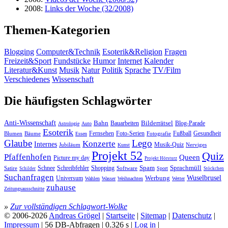
2008:
Links der Woche (32/2008)
Themen-Kategorien
Blogging
Computer&Technik
Esoterik&Religion
Fragen
Freizeit&Sport
Fundstücke
Humor
Internet
Kalender
Literatur&Kunst
Musik
Natur
Politik
Sprache
TV/Film
Verschiedenes
Wissenschaft
Die häufigsten Schlagwörter
Anti-Wissenschaft
Bahn
Bauarbeiten
Bilderrätsel
Blog-Parade
Astrologie
Auto
Esoterik
Fernsehen
Foto-Serien
Fußball
Gesundheit
Blumen
Bäume
Essen
Fotografie
Glaube
Lego
Konzerte
Internes
Jubiläum
Musik-Quiz
Nerviges
Kunst
Projekt 52
Quiz
Pfaffenhofen
Queen
Picture my day
Projekt Hörsturz
Sprachmüll
Spam
Satire
Schnee
Schreibfehler
Shopping
Software
Sport
Schilder
Stöckchen
Suchanfragen
Wuselbrusel
Universum
Werbung
Wahlen
Wasser
Weihnachten
Wetter
zuhause
Zeitungsausschnitte
»
Zur vollständigen Schlagwort-Wolke
© 2006-2026
Andreas Grögel
|
Startseite
|
Sitemap
|
Datenschutz
|
Impressum
| 56 DB-Abfragen | 0.326 s |
Log in
|