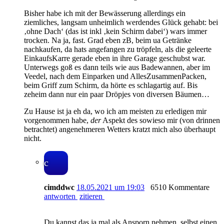
Bisher habe ich mit der Bewässerung allerdings ein
ziemliches, langsam unheimlich werdendes Glück gehabt: bei
‚ohne Dach‘ (das ist inkl ‚kein Schirm dabei‘) wars immer
trocken. Na ja, fast. Grad eben zB, beim ua Getränke
nachkaufen, da hats angefangen zu tröpfeln, als die geleerte
EinkaufsKarre gerade eben in ihre Garage geschubst war.
Unterwegs goß es dann teils wie aus Badewannen, aber im
Veedel, nach dem Einparken und AllesZusammenPacken,
beim Griff zum Schirm, da hörte es schlagartig auf. Bis
zeheim dann nur ein paar Dröpjes von diversen Bäumen…
Zu Hause ist ja eh da, wo ich am meisten zu erledigen mir
vorgenommen habe,
der
Aspekt des sowieso mir (von drinnen
betrachtet) angenehmeren Wetters kratzt mich also überhaupt
nicht.
c
cimddwc
18.05.2021 um 19:03
6510 Kommentare
antworten
zitieren
Du kannst das ja mal als Ansporn nehmen, selbst einen