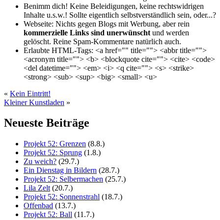
Benimm dich!
Keine Beleidigungen, keine rechtswidrigen
Inhalte u.s.w.! Sollte eigentlich selbst­verständlich sein, oder...?
Webseite:
Nichts gegen Blogs mit Werbung, aber rein
kommerzielle Links sind unerwünscht
und werden
gelöscht. Reine Spam-Kommentare natürlich auch.
Erlaubte HTML-Tags:
<a href="" title=""> <abbr title="">
<acronym title=""> <b> <blockquote cite=""> <cite> <code>
<del datetime=""> <em> <i> <q cite=""> <s> <strike>
<strong> <sub> <sup> <big> <small> <u>
«
Kein Eintritt!
Kleiner Kunstladen
»
Neueste Beiträge
Projekt 52: Grenzen
(8.8.)
Projekt 52: Sprung
(1.8.)
Zu weich?
(29.7.)
Ein Dienstag in Bildern
(28.7.)
Projekt 52: Selbermachen
(25.7.)
Lila Zelt
(20.7.)
Projekt 52: Sonnenstrahl
(18.7.)
Offenbad
(13.7.)
Projekt 52: Ball
(11.7.)