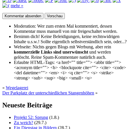
mehr »
Moderation:
Wer zum ersten Mal kommentiert, dessen
Kommentar muss manuell von mir freigeschaltet werden.
Benimm dich!
Keine Beleidigungen, keine rechtswidrigen
Inhalte u.s.w.! Sollte eigentlich selbst­verständlich sein, oder...?
Webseite:
Nichts gegen Blogs mit Werbung, aber rein
kommerzielle Links sind unerwünscht
und werden
gelöscht. Reine Spam-Kommentare natürlich auch.
Erlaubte HTML-Tags:
<a href="" title=""> <abbr title="">
<acronym title=""> <b> <blockquote cite=""> <cite> <code>
<del datetime=""> <em> <i> <q cite=""> <s> <strike>
<strong> <sub> <sup> <big> <small> <u>
«
Wegelagerei
Der Parkplatz der unterschiedlichen Stangenhöhen
»
Neueste Beiträge
Projekt 52: Sprung
(1.8.)
Zu weich?
(29.7.)
Ein Dienstag in Bildern
(28.7.)