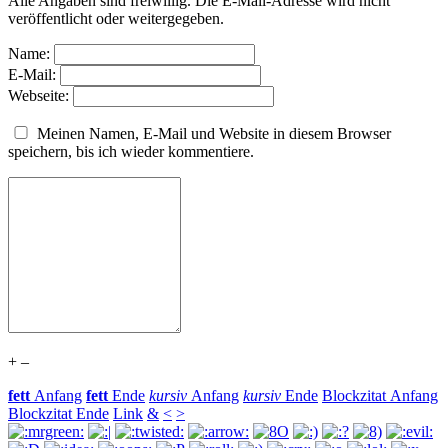
Alle Angaben sind freiwillig. Die E-Mail-Adresse wird nicht
veröffentlicht oder weitergegeben.
Name:
E-Mail:
Webseite:
Meinen Namen, E-Mail und Website in diesem Browser
speichern, bis ich wieder kommentiere.
+
–
fett
Anfang
fett
Ende
kursiv
Anfang
kursiv
Ende
Blockzitat Anfang
Blockzitat Ende
Link
&
<
>