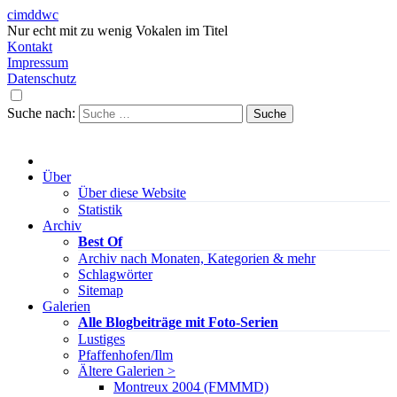
cimddwc
Nur echt mit zu wenig Vokalen im Titel
Kontakt
Impressum
Datenschutz
Suche nach:
Über
Über diese Website
Statistik
Archiv
Best Of
Archiv nach Monaten, Kategorien & mehr
Schlagwörter
Sitemap
Galerien
Alle Blogbeiträge mit Foto-Serien
Lustiges
Pfaffenhofen/Ilm
Ältere Galerien >
Montreux 2004 (FMMMD)