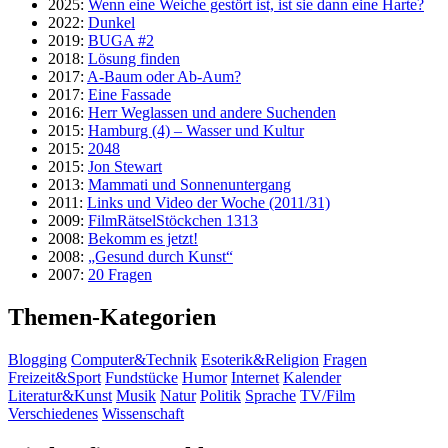
2025:
Wenn eine Weiche gestört ist, ist sie dann eine Harte?
2022:
Dunkel
2019:
BUGA #2
2018:
Lösung finden
2017:
A-Baum oder Ab-Aum?
2017:
Eine Fassade
2016:
Herr Weglassen und andere Suchenden
2015:
Hamburg (4) – Wasser und Kultur
2015:
2048
2015:
Jon Stewart
2013:
Mammati und Sonnenuntergang
2011:
Links und Video der Woche (2011/31)
2009:
FilmRätselStöckchen 1313
2008:
Bekomm es jetzt!
2008:
„Gesund durch Kunst“
2007:
20 Fragen
Themen-Kategorien
Blogging
Computer&Technik
Esoterik&Religion
Fragen
Freizeit&Sport
Fundstücke
Humor
Internet
Kalender
Literatur&Kunst
Musik
Natur
Politik
Sprache
TV/Film
Verschiedenes
Wissenschaft