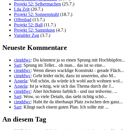
Projekt 52: Selbermachen
(25.7.)
Lila Zelt
(20.7.)
Projekt 52: Sonnenstrahl
(18.7.)
Offenbad
(13.7.)
Projekt 52: Ball
(11.7.)
Projekt 52: Sammlung
(4.7.)
Variabler Zug
(3.7.)
Neueste Kommentare
cimddwc
: Du könntest ja so einen Sprung mit Hochhüpfen...
Sari
: Sprung im Teller... oh man... das ist so eine...
cimddwc
: Wenn dieses wacklige Konstrukt - gerade Fläch...
cimddwc
: Geht leider nicht, dazu ist unsereins, also M...
Angela
: Voll schön, da würde ich wohl auch wohnen wol...
Angela
: Ist ja witzig, wie sich das Thema durch die J...
cimddwc
: Aber höchstens farblich - und nur teilweise, ...
Sari
: Wow, so viele Details, das sieht richtig schö...
cimddwc
: Habt ihr da überhaupt Platz zwischen den ganz...
Sari
: Klingt nach einem guten Plan. Ich sollte mir ...
An diesem Tag