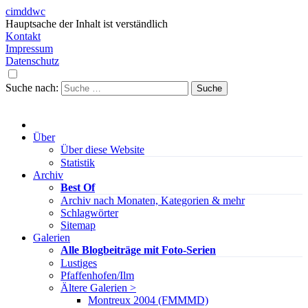
cimddwc
Hauptsache der Inhalt ist verständlich
Kontakt
Impressum
Datenschutz
Suche nach:
Über
Über diese Website
Statistik
Archiv
Best Of
Archiv nach Monaten, Kategorien & mehr
Schlagwörter
Sitemap
Galerien
Alle Blogbeiträge mit Foto-Serien
Lustiges
Pfaffenhofen/Ilm
Ältere Galerien >
Montreux 2004 (FMMMD)