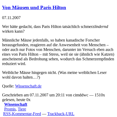
Von Mäusen und Paris Hilton
07.11.2007
Wer hätte gedacht, dass Paris Hilton tatsächlich schmerz
lindernd
wirken kann?
Männliche Mäuse jedenfalls, so haben kanadische Forscher
herausgefunden, reagieren auf die Anwesenheit von Menschen –
oder auch nur Fotos von Menschen, darunter im Versuch eben auch
eines von Paris Hilton – mit Stress, weil sie sie (ähnlich wie Katzen)
anscheinend als Bedrohung sehen, wodurch das Schmerzempfinden
reduziert wird.
Weibliche Mäuse hingegen nicht. (Was meine weiblichen Leser
wohl davon halten…?)
Quelle:
Wissenschaft.de
Geschrieben am 07.11.2007 um 20:11 von cimddwc — 1510x
gelesen, heute 0x
Wissenschaft
Promis
,
Tiere
RSS-Kommentar-Feed
—
Trackback-URL