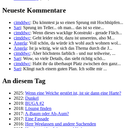
Neueste Kommentare
cimddwc
: Du könntest ja so einen Sprung mit Hochhüpfen...
Sari
: Sprung im Teller... oh man... das ist so eine...
cimddwc
: Wenn dieses wacklige Konstrukt - gerade Fläch...
cimddwc
: Geht leider nicht, dazu ist unsereins, also M...
Angela
: Voll schön, da würde ich wohl auch wohnen wol...
Angela
: Ist ja witzig, wie sich das Thema durch die J...
cimddwc
: Aber höchstens farblich - und nur teilweise, ...
Sari
: Wow, so viele Details, das sieht richtig schö...
cimddwc
: Habt ihr da überhaupt Platz zwischen den ganz...
Sari
: Klingt nach einem guten Plan. Ich sollte mir ...
An diesem Tag
2025:
Wenn eine Weiche gestört ist, ist sie dann eine Harte?
2022:
Dunkel
2019:
BUGA #2
2018:
Lösung finden
2017:
A-Baum oder Ab-Aum?
2017:
Eine Fassade
2016:
Herr Weglassen und andere Suchenden