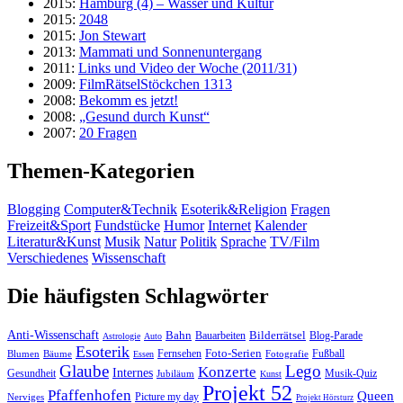
2015:
Hamburg (4) – Wasser und Kultur
2015:
2048
2015:
Jon Stewart
2013:
Mammati und Sonnenuntergang
2011:
Links und Video der Woche (2011/31)
2009:
FilmRätselStöckchen 1313
2008:
Bekomm es jetzt!
2008:
„Gesund durch Kunst“
2007:
20 Fragen
Themen-Kategorien
Blogging
Computer&Technik
Esoterik&Religion
Fragen
Freizeit&Sport
Fundstücke
Humor
Internet
Kalender
Literatur&Kunst
Musik
Natur
Politik
Sprache
TV/Film
Verschiedenes
Wissenschaft
Die häufigsten Schlagwörter
Anti-Wissenschaft
Bahn
Bauarbeiten
Bilderrätsel
Blog-Parade
Astrologie
Auto
Esoterik
Fernsehen
Foto-Serien
Fußball
Blumen
Bäume
Essen
Fotografie
Glaube
Lego
Konzerte
Internes
Gesundheit
Jubiläum
Musik-Quiz
Kunst
Projekt 52
Pfaffenhofen
Queen
Nerviges
Picture my day
Projekt Hörsturz