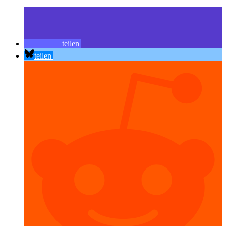
teilen
teilen