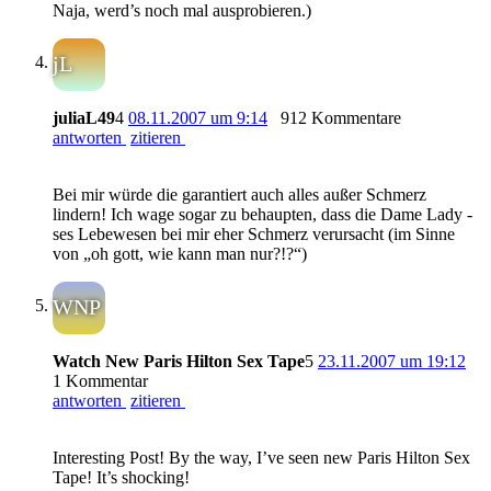
Naja, werd’s noch mal ausprobieren.)
jL
juliaL49
4
08.11.2007 um 9:14
912 Kommentare
antworten
zitieren
Bei mir würde die garantiert auch alles außer Schmerz
lindern! Ich wage sogar zu behaupten, dass die Dame Lady -
ses Lebewesen bei mir eher Schmerz verursacht (im Sinne
von „oh gott, wie kann man nur?!?“)
WNP
Watch New Paris Hilton Sex Tape
5
23.11.2007 um 19:12
1 Kommentar
antworten
zitieren
Interesting Post! By the way, I’ve seen new Paris Hilton Sex
Tape! It’s shocking!