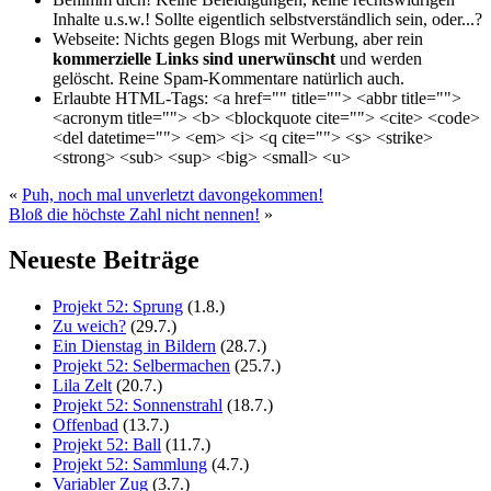
Inhalte u.s.w.! Sollte eigentlich selbst­verständlich sein, oder...?
Webseite:
Nichts gegen Blogs mit Werbung, aber rein
kommerzielle Links sind unerwünscht
und werden
gelöscht. Reine Spam-Kommentare natürlich auch.
Erlaubte HTML-Tags:
<a href="" title=""> <abbr title="">
<acronym title=""> <b> <blockquote cite=""> <cite> <code>
<del datetime=""> <em> <i> <q cite=""> <s> <strike>
<strong> <sub> <sup> <big> <small> <u>
«
Puh, noch mal unverletzt davongekommen!
Bloß die höchste Zahl nicht nennen!
»
Neueste Beiträge
Projekt 52: Sprung
(1.8.)
Zu weich?
(29.7.)
Ein Dienstag in Bildern
(28.7.)
Projekt 52: Selbermachen
(25.7.)
Lila Zelt
(20.7.)
Projekt 52: Sonnenstrahl
(18.7.)
Offenbad
(13.7.)
Projekt 52: Ball
(11.7.)
Projekt 52: Sammlung
(4.7.)
Variabler Zug
(3.7.)