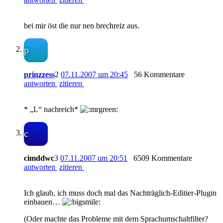
bei mir öst die nur nen brechreiz aus.
p
prinzzess
2
07.11.2007 um 20:45
56 Kommentare
antworten
zitieren
* „L“ nachreich*
c
cimddwc
3
07.11.2007 um 20:51
6509 Kommentare
antworten
zitieren
Ich glaub, ich muss doch mal das Nachträglich-Editier-Plugin
einbauen…
(Oder machte das Probleme mit dem Sprachumschaltfilter?