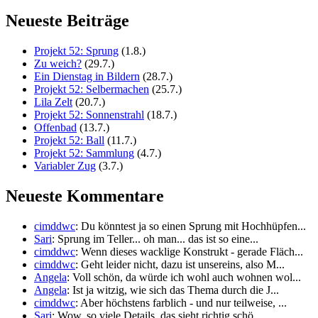
Neueste Beiträge
Projekt 52: Sprung
(1.8.)
Zu weich?
(29.7.)
Ein Dienstag in Bildern
(28.7.)
Projekt 52: Selbermachen
(25.7.)
Lila Zelt
(20.7.)
Projekt 52: Sonnenstrahl
(18.7.)
Offenbad
(13.7.)
Projekt 52: Ball
(11.7.)
Projekt 52: Sammlung
(4.7.)
Variabler Zug
(3.7.)
Neueste Kommentare
cimddwc
: Du könntest ja so einen Sprung mit Hochhüpfen...
Sari
: Sprung im Teller... oh man... das ist so eine...
cimddwc
: Wenn dieses wacklige Konstrukt - gerade Fläch...
cimddwc
: Geht leider nicht, dazu ist unsereins, also M...
Angela
: Voll schön, da würde ich wohl auch wohnen wol...
Angela
: Ist ja witzig, wie sich das Thema durch die J...
cimddwc
: Aber höchstens farblich - und nur teilweise, ...
Sari
: Wow, so viele Details, das sieht richtig schö...