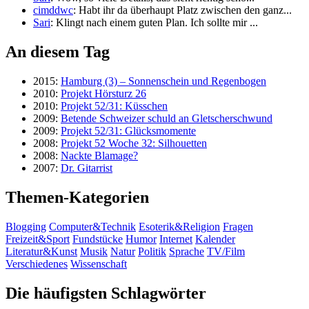
cimddwc
: Habt ihr da überhaupt Platz zwischen den ganz...
Sari
: Klingt nach einem guten Plan. Ich sollte mir ...
An diesem Tag
2015:
Hamburg (3) – Sonnenschein und Regenbogen
2010:
Projekt Hörsturz 26
2010:
Projekt 52/31: Küsschen
2009:
Betende Schweizer schuld an Gletscherschwund
2009:
Projekt 52/31: Glücksmomente
2008:
Projekt 52 Woche 32: Silhouetten
2008:
Nackte Blamage?
2007:
Dr. Gitarrist
Themen-Kategorien
Blogging
Computer&Technik
Esoterik&Religion
Fragen
Freizeit&Sport
Fundstücke
Humor
Internet
Kalender
Literatur&Kunst
Musik
Natur
Politik
Sprache
TV/Film
Verschiedenes
Wissenschaft
Die häufigsten Schlagwörter