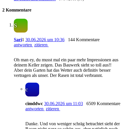
2 Kommentare
S
Sari
1
30.06.2026 um 10:36
144 Kommentare
antworten
zitieren
Oh man ey, du musst mal ein paar mehr Impressionen aus
deinem Keller zeigen. Das Bauwerk sieht so toll aus!!
Aber dein Garten hat das Wetter auch definitiv besser
vertragen als unser. Der Rasen ist total verbrannt.
c
cimddwc
30.06.2026 um 11:03
6509 Kommentare
antworten
zitieren
Danke. Und von weniger schräg betrachtet sieht der
Rasen nicht ganz so schön aus, aber natürlich noch