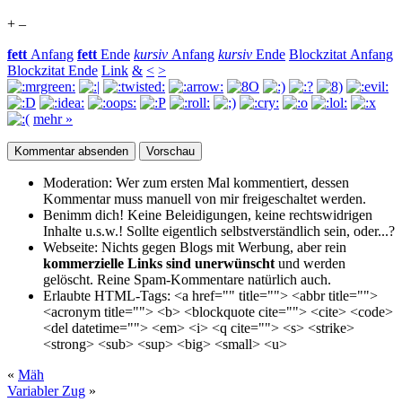
+
–
fett
Anfang
fett
Ende
kursiv
Anfang
kursiv
Ende
Blockzitat Anfang
Blockzitat Ende
Link
&
<
>
mehr »
Moderation:
Wer zum ersten Mal kommentiert, dessen
Kommentar muss manuell von mir freigeschaltet werden.
Benimm dich!
Keine Beleidigungen, keine rechtswidrigen
Inhalte u.s.w.! Sollte eigentlich selbst­verständlich sein, oder...?
Webseite:
Nichts gegen Blogs mit Werbung, aber rein
kommerzielle Links sind unerwünscht
und werden
gelöscht. Reine Spam-Kommentare natürlich auch.
Erlaubte HTML-Tags:
<a href="" title=""> <abbr title="">
<acronym title=""> <b> <blockquote cite=""> <cite> <code>
<del datetime=""> <em> <i> <q cite=""> <s> <strike>
<strong> <sub> <sup> <big> <small> <u>
«
Mäh
Variabler Zug
»