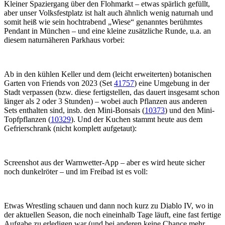
Kleiner Spaziergang über den Flohmarkt – etwas spärlich gefüllt,
aber unser Volksfestplatz ist halt auch ähnlich wenig naturnah und
somit heiß wie sein hochtrabend „Wiese“ genanntes berühmtes
Pendant in München – und eine kleine zusätzliche Runde, u.a. an
diesem naturnäheren Parkhaus vorbei:
Ab in den kühlen Keller und dem (leicht erweiterten) botanischen
Garten von Friends von 2023 (Set
41757
) eine Umgebung in der
Stadt verpassen (bzw. diese fertigstellen, das dauert insgesamt schon
länger als 2 oder 3 Stunden) – wobei auch Pflanzen aus anderen
Sets enthalten sind, insb. den Mini-Bonsais (
10373
) und den Mini-
Topfpflanzen (
10329
). Und der Kuchen stammt heute aus dem
Gefrierschrank (nicht komplett aufgetaut):
Screenshot aus der Warnwetter-App – aber es wird heute sicher
noch dunkelröter – und im Freibad ist es voll:
Etwas Wrestling schauen und dann noch kurz zu Diablo IV, wo in
der aktuellen Season, die noch eineinhalb Tage läuft, eine fast fertige
Aufgabe zu erledigen war (und bei anderen keine Chance mehr