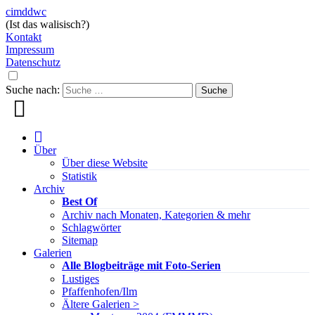
cimddwc
(Ist das walisisch?)
Kontakt
Impressum
Datenschutz
Suche nach:
Über
Über diese Website
Statistik
Archiv
Best Of
Archiv nach Monaten, Kategorien & mehr
Schlagwörter
Sitemap
Galerien
Alle Blogbeiträge mit Foto-Serien
Lustiges
Pfaffenhofen/Ilm
Ältere Galerien >