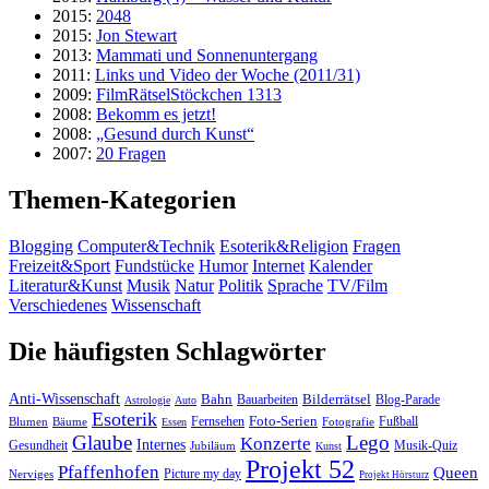
2015:
2048
2015:
Jon Stewart
2013:
Mammati und Sonnenuntergang
2011:
Links und Video der Woche (2011/31)
2009:
FilmRätselStöckchen 1313
2008:
Bekomm es jetzt!
2008:
„Gesund durch Kunst“
2007:
20 Fragen
Themen-Kategorien
Blogging
Computer&Technik
Esoterik&Religion
Fragen
Freizeit&Sport
Fundstücke
Humor
Internet
Kalender
Literatur&Kunst
Musik
Natur
Politik
Sprache
TV/Film
Verschiedenes
Wissenschaft
Die häufigsten Schlagwörter
Anti-Wissenschaft
Bahn
Bauarbeiten
Bilderrätsel
Blog-Parade
Astrologie
Auto
Esoterik
Fernsehen
Foto-Serien
Fußball
Blumen
Bäume
Essen
Fotografie
Glaube
Lego
Konzerte
Internes
Gesundheit
Jubiläum
Musik-Quiz
Kunst
Projekt 52
Pfaffenhofen
Queen
Nerviges
Picture my day
Projekt Hörsturz