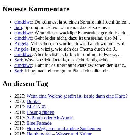
Neueste Kommentare
cimddwc
: Du könntest ja so einen Sprung mit Hochhüpfen...
Sari
: Sprung im Teller... oh man... das ist so eine...
cimddwc
: Wenn dieses wacklige Konstrukt - gerade Fläch...
cimddwc
: Geht leider nicht, dazu ist unsereins, also M...
Angela
: Voll schön, da würde ich wohl auch wohnen wol...
Angela
: Ist ja witzig, wie sich das Thema durch die J...
cimddwc
: Aber höchstens farblich - und nur teilweise, ...
Sari
: Wow, so viele Details, das sieht richtig schö...
cimddwc
: Habt ihr da überhaupt Platz zwischen den ganz...
Sari
: Klingt nach einem guten Plan. Ich sollte mir ...
An diesem Tag
2025:
Wenn eine Weiche gestört ist, ist sie dann eine Harte?
2022:
Dunkel
2019:
BUGA #2
2018:
Lösung finden
2017:
A-Baum oder Ab-Aum?
2017:
Eine Fassade
2016:
Herr Weglassen und andere Suchenden
2015:
Hamburg (4) – Wasser und Kultur