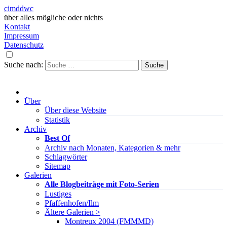
cimddwc
über alles mögliche oder nichts
Kontakt
Impressum
Datenschutz
Suche nach:
Über
Über diese Website
Statistik
Archiv
Best Of
Archiv nach Monaten, Kategorien & mehr
Schlagwörter
Sitemap
Galerien
Alle Blogbeiträge mit Foto-Serien
Lustiges
Pfaffenhofen/Ilm
Ältere Galerien >
Montreux 2004 (FMMMD)