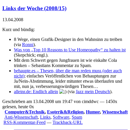
Links der Woche (2008/15)
13.04.2008
Kurz und bündig:
8 Wege, einen Grafik-Designer in den Wahnsinn zu treiben
(via
Ronni
).
Was von „Top 10 Reasons to Use Homeopathy“ zu halten ist
(Skepchick; engl.).
Mit dem Schwert gegen Jungfrauen ist wie eiskalte Cola
trinken
– Sebastians Kommentar zu Spam.
behaupte.es – Thesen, über die man reden muss (oder auch
nicht)
; einfaches Veröffentlichen von Behauptungen zur
Ja/Nein-Abstimmung, leider mitunter etwas überlaufen und
mit, nun ja, verbesserungswürdigen Thesen…
alleinr.de: Endlich allein
(via
Jazz mein Deutsch
).
Geschrieben am 13.04.2008 um 19:47 von cimddwc — 1450x
gelesen, heute 0x
Computer&Technik
,
Esoterik&Religion
,
Humor
,
Wissenschaft
Anti-Wissenschaft
,
Links
,
Software
,
Spam
RSS-Kommentar-Feed
—
Trackback-URL