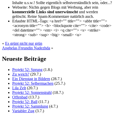
Inhalte u.s.w.! Sollte eigentlich selbst­verständlich sein, oder...?
Webseite:
Nichts gegen Blogs mit Werbung, aber rein
kommerzielle Links sind unerwünscht
und werden
gelöscht. Reine Spam-Kommentare natürlich auch.
Erlaubte HTML-Tags:
<a href="" title=""> <abbr title="">
<acronym title=""> <b> <blockquote cite=""> <cite> <code>
<del datetime=""> <em> <i> <q cite=""> <s> <strike>
<strong> <sub> <sup> <big> <small> <u>
«
Es grünt nicht nur grün
Anghelas Freundin Nadezhda
»
Neueste Beiträge
Projekt 52: Sprung
(1.8.)
Zu weich?
(29.7.)
Ein Dienstag in Bildern
(28.7.)
Projekt 52: Selbermachen
(25.7.)
Lila Zelt
(20.7.)
Projekt 52: Sonnenstrahl
(18.7.)
Offenbad
(13.7.)
Projekt 52: Ball
(11.7.)
Projekt 52: Sammlung
(4.7.)
Variabler Zug
(3.7.)