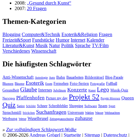
2008:
„Gesund durch Kunst“
2007:
20 Fragen
Themen-Kategorien
Blogging
Computer&Technik
Esoterik&Religion
Fragen
Freizeit&Sport
Fundstücke
Humor
Internet
Kalender
Literatur&Kunst
Musik
Natur
Politik
Sprache
TV/Film
Verschiedenes
Wissenschaft
Die häufigsten Schlagwörter
Anti-Wissenschaft
Bahn
Bauarbeiten
Bilderrätsel
Blog-Parade
Astrologie
Auto
Esoterik
Fernsehen
Foto-Serien
Fußball
Blumen
Bäume
Essen
Fotografie
Glaube
Lego
Konzerte
Internes
Gesundheit
Jubiläum
Musik-Quiz
Kunst
Projekt 52
Pfaffenhofen
Queen
Nerviges
Picture my day
Projekt Hörsturz
Quiz
Spam
Satire
Schnee
Schreibfehler
Shopping
Software
Sport
Schilder
Suchanfragen
Sprachmüll
Universum
Wahlen
Wasser
Weihnachten
Stöckchen
zuhause
Wuselbrusel
Werbung
Wetter
Zeitungsausschnitte
»
Zur vollständigen Schlagwort-Wolke
© 2006-2026
Andreas Grögel
|
Startseite
|
Sitemap
|
Datenschutz
|