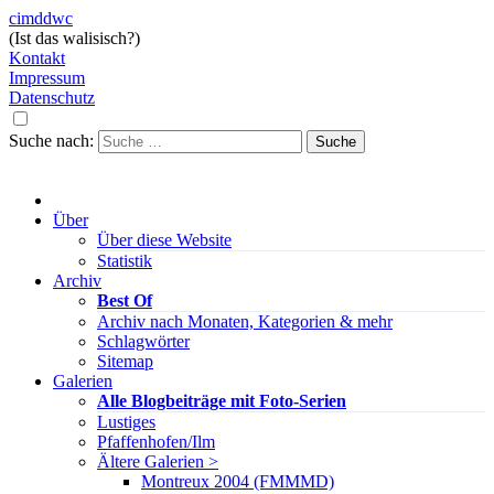
cimddwc
(Ist das walisisch?)
Kontakt
Impressum
Datenschutz
Suche nach:
Über
Über diese Website
Statistik
Archiv
Best Of
Archiv nach Monaten, Kategorien & mehr
Schlagwörter
Sitemap
Galerien
Alle Blogbeiträge mit Foto-Serien
Lustiges
Pfaffenhofen/Ilm
Ältere Galerien >
Montreux 2004 (FMMMD)