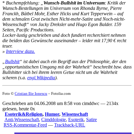
*
Buchempfehlung: „
Wunsch-Bullshit im Universum
: Kritik der
Wunsch-Bestellungen im Universum von Rhonda Byrne, Pierre
Franckh, Bätbel Mohr, Esther Hicks und Kurt Tepperwein – auf
dem schmalen Grat zwischen Nicht-mehr-Satire und Noch-nicht-
Wissenschaft“ von Jacky Dreksler und Hugo Egon Balder. 159
Seiten, Pacific Productions.
Locker-lustig geschrieben und doch fundiert recherchiert nehmen
die beiden das Gewünsche auseinander – leider mit 17,90 € recht
teuer.
»
Interview dazu.
„
Bullshit
“ ist dabei auch ein Begriff aus der Philosophie, der den
„opportunistischen Umgang mit der Wahrheit“ beschreibt bzw. dass
Bullshitter sich bei ihrem leeren Getue nicht um die Wahrheit
scheren (s.a.
engl.Wikipedia
).
Foto ©
Cristian Ilie Ionescu
– Fotolia.com
Geschrieben am 04.06.2008 um 8:58 von cimddwc — 2134x
gelesen, heute 0x
Esoterik&Religion
,
Humor
,
Wissenschaft
Anti-Wissenschaft
,
Cimddologie
,
Esoterik
,
Satire
RSS-Kommentar-Feed
—
Trackback-URL