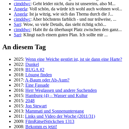
cimddwc
: Geht leider nicht, dazu ist unsereins, also M...
Angela
: Voll schön, da würde ich wohl auch wohnen wol...
Angela
: Ist ja witzig, wie sich das Thema durch die J...
cimddwc
: Aber höchstens farblich - und nur teilweise, ...
Sari
: Wow, so viele Details, das sieht richtig schö...
cimddwc
: Habt ihr da überhaupt Platz zwischen den ganz...
Sari
: Klingt nach einem guten Plan. Ich sollte mir ...
An diesem Tag
2025:
Wenn eine Weiche gestört ist, ist sie dann eine Harte?
2022:
Dunkel
2019:
BUGA #2
2018:
Lösung finden
2017:
A-Baum oder Ab-Aum?
2017:
Eine Fassade
2016:
Herr Weglassen und andere Suchenden
2015:
Hamburg (4) – Wasser und Kultur
2015:
2048
2015:
Jon Stewart
2013:
Mammati und Sonnenuntergang
2011:
Links und Video der Woche (2011/31)
2009:
FilmRätselStöckchen 1313
2008:
Bekomm es jetzt!