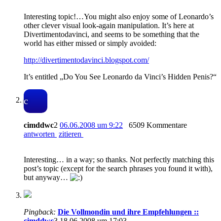
Interesting topic!…You might also enjoy some of Leonardo’s
other clever visual look-again manipulation. It’s here at
Divertimentodavinci, and seems to be something that the
world has either missed or simply avoided:
http://divertimentodavinci.blogspot.com/
It’s entitled „Do You See Leonardo da Vinci’s Hidden Penis?“
c
cimddwc
2
06.06.2008 um 9:22
6509 Kommentare
antworten
zitieren
Interesting… in a way; so thanks. Not perfectly matching this
post’s topic (except for the search phrases you found it with),
but anyway…
Pingback:
Die Vollmondin und ihre Empfehlungen ::
cimddwc
3
18.06.2008 um 17:03