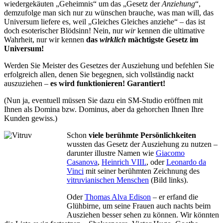
wiedergekäuten „Geheimnis“ um das „Gesetz der
Anziehung
“,
demzufolge man sich nur zu wünschen brauche, was man will, das
Universum liefere es, weil „Gleiches Gleiches anziehe“ – das ist
doch esoterischer Blödsinn! Nein, nur
wir
kennen die ultimative
Wahrheit, nur wir kennen
das
wirklich
mächtigste Gesetz im
Universum!
Werden Sie Meister des Gesetzes der Ausziehung und befehlen Sie
erfolgreich allen, denen Sie begegnen, sich vollständig nackt
auszuziehen –
es wird funktionieren! Garantiert!
(Nun ja, eventuell müssen Sie dazu ein SM-Studio eröffnen mit
Ihnen als Domina bzw. Dominus, aber da gehorchen Ihnen Ihre
Kunden gewiss.)
Schon
viele berühmte Persönlichkeiten
wussten das Gesetz der Ausziehung zu nutzen –
darunter illustre Namen wie
Giacomo
Casanova
,
Heinrich VIII.
, oder
Leonardo da
Vinci
mit seiner berühmten Zeichnung des
vitruvianischen Menschen
(Bild links).
Oder
Thomas Alva Edison
– er erfand die
Glühbirne, um seine Frauen auch nachts beim
Ausziehen besser sehen zu können. Wir könnten