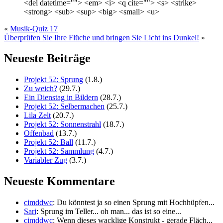
<del datetime=""> <em> <i> <q cite=""> <s> <strike>
<strong> <sub> <sup> <big> <small> <u>
«
Musik-Quiz 17
Überprüfen Sie Ihre Flüche und bringen Sie Licht ins Dunkel!
»
Neueste Beiträge
Projekt 52: Sprung
(1.8.)
Zu weich?
(29.7.)
Ein Dienstag in Bildern
(28.7.)
Projekt 52: Selbermachen
(25.7.)
Lila Zelt
(20.7.)
Projekt 52: Sonnenstrahl
(18.7.)
Offenbad
(13.7.)
Projekt 52: Ball
(11.7.)
Projekt 52: Sammlung
(4.7.)
Variabler Zug
(3.7.)
Neueste Kommentare
cimddwc
: Du könntest ja so einen Sprung mit Hochhüpfen...
Sari
: Sprung im Teller... oh man... das ist so eine...
cimddwc
: Wenn dieses wacklige Konstrukt - gerade Fläch...