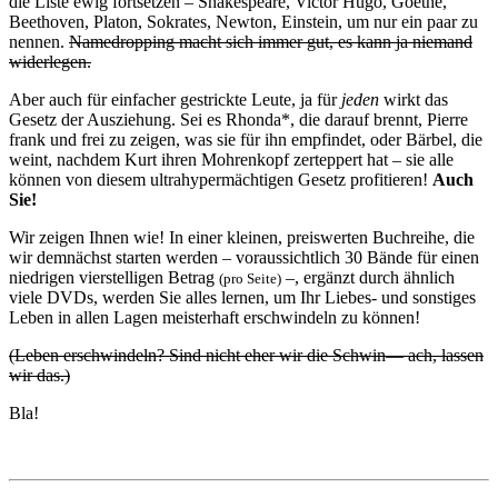
die Liste ewig fortsetzen – Shakespeare, Victor Hugo, Goethe,
Beethoven, Platon, Sokrates, Newton, Einstein, um nur ein paar zu
nennen.
Namedropping macht sich immer gut, es kann ja niemand
widerlegen.
Aber auch für einfacher gestrickte Leute, ja für
jeden
wirkt das
Gesetz der Ausziehung. Sei es Rhonda*, die darauf brennt, Pierre
frank und frei zu zeigen, was sie für ihn empfindet, oder Bärbel, die
weint, nachdem Kurt ihren Mohrenkopf zerteppert hat – sie alle
können von diesem ultrahypermächtigen Gesetz profitieren!
Auch
Sie!
Wir zeigen Ihnen wie! In einer kleinen, preiswerten Buchreihe, die
wir demnächst starten werden – voraussichtlich 30 Bände für einen
niedrigen vierstelligen Betrag
–, ergänzt durch ähnlich
(pro Seite)
viele DVDs, werden Sie alles lernen, um Ihr Liebes- und sonstiges
Leben in allen Lagen meisterhaft erschwindeln zu können!
(Leben erschwindeln? Sind nicht eher wir die Schwin— ach, lassen
wir das.)
Bla!