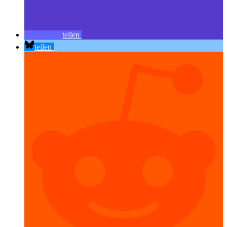
teilen
teilen