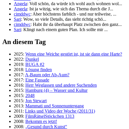
Angela
: Voll schön, da würde ich wohl auch wohnen wol...
Angela
: Ist ja witzig, wie sich das Thema durch die J...
cimddwc
: Aber höchstens farblich - und nur teilweise, ...
Sari
: Wow, so viele Details, das sieht richtig schö...
cimddwc
: Habt ihr da überhaupt Platz zwischen den ganz...
Sari
: Klingt nach einem guten Plan. Ich sollte mir ...
An diesem Tag
2025:
Wenn eine Weiche gestört ist, ist sie dann eine Harte?
2022:
Dunkel
2019:
BUGA #2
2018:
Lösung finden
2017:
A-Baum oder Ab-Aum?
2017:
Eine Fassade
2016:
Herr Weglassen und andere Suchenden
2015:
Hamburg (4) – Wasser und Kultur
2015:
2048
2015:
Jon Stewart
2013:
Mammati und Sonnenuntergang
2011:
Links und Video der Woche (2011/31)
2009:
FilmRätselStöckchen 1313
2008:
Bekomm es jetzt!
2008:
„Gesund durch Kunst“