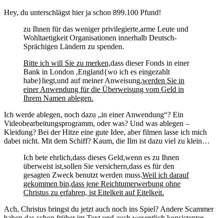
Hey, du unterschlägst hier ja schon 899.100 Pfund!
zu Ihnen für das weniger privilegierte,arme Leute und
Wohltaetigkeit Organisationen innerhalb Deutsch-
Sprächigen Ländern zu spenden.
Bitte ich will Sie zu merken,
dass dieser Fonds in einer
Bank in London ,England{wo ich es eingezahlt
habe}liegt,und auf meiner Anweisung,
werden Sie in
einer Anwendung für die Überweisung vom Geld in
Ihrem Namen ablegen.
Ich werde ablegen, noch dazu „in einer Anwendung“? Ein
Videobearbeitungsprogramm, oder was? Und was ablegen –
Kleidung? Bei der Hitze eine gute Idee, aber filmen lasse ich mich
dabei nicht. Mit dem Schiff? Kaum, die Ilm ist dazu viel zu klein…
Ich bete ehrlich,dass dieses Geld,wenn es zu Ihnen
überweist ist,sollen Sie versichern,dass es für den
gesagten Zweck benutzt werden muss.
Weil ich darauf
gekommen bin,dass jene Reichtumerwerbung ohne
Christus zu erfahren, ist Eitelkeit auf Eitelkeit.
Ach, Christus bringst du jetzt auch noch ins Spiel? Andere Scammer
haben das schon früher im Text und auch wesentlich konsistenter