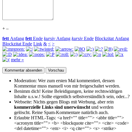
+
–
fett
Anfang
fett
Ende
kursiv
Anfang
kursiv
Ende
Blockzitat Anfang
Blockzitat Ende
Link
&
<
>
mehr »
Moderation:
Wer zum ersten Mal kommentiert, dessen
Kommentar muss manuell von mir freigeschaltet werden.
Benimm dich!
Keine Beleidigungen, keine rechtswidrigen
Inhalte u.s.w.! Sollte eigentlich selbst­verständlich sein, oder...?
Webseite:
Nichts gegen Blogs mit Werbung, aber rein
kommerzielle Links sind unerwünscht
und werden
gelöscht. Reine Spam-Kommentare natürlich auch.
Erlaubte HTML-Tags:
<a href="" title=""> <abbr title="">
<acronym title=""> <b> <blockquote cite=""> <cite> <code>
<del datetime=""> <em> <i> <q cite=""> <s> <strike>