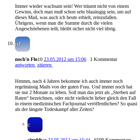
Immer wieder wachsam sein! Wer träumt nicht von einem
Gewinn, doch man muß schon sehr blauäugig sein, um auf
dieses Mail, was auch ich heute erhielt, reinzufallen.
Übrigens, wenn man die Summe durch die vielen
Angeschriebenen teilt, bleibt sicher nicht viel übrig.
nF
noch'n Flo
10
23.05.2012 um 15:06
1 Kommentar
antworten
zitieren
Hmmm, nach 4 Jahren bekomme ich auch immer noch
regelmässig Mails von der guten Frau. Und immer noch hat
sie nur 2 Monate zu leben. Soll man das jetzt als „Sterben auf
Raten“ bezeichnen, oder nicht vielleicht lieber gleich den Fall
in einem medizinischen Fachjournal veröffentlichen? So quasi
als der längste Todeskampf aller Zeiten?
c
cimddwc
23.05.2012 um 15:44
6509 Kommentare