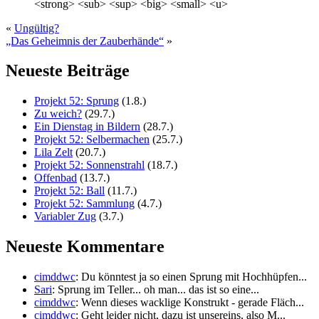
<strong> <sub> <sup> <big> <small> <u>
«
Ungültig?
„Das Geheimnis der Zauberhände“
»
Neueste Beiträge
Projekt 52: Sprung
(1.8.)
Zu weich?
(29.7.)
Ein Dienstag in Bildern
(28.7.)
Projekt 52: Selbermachen
(25.7.)
Lila Zelt
(20.7.)
Projekt 52: Sonnenstrahl
(18.7.)
Offenbad
(13.7.)
Projekt 52: Ball
(11.7.)
Projekt 52: Sammlung
(4.7.)
Variabler Zug
(3.7.)
Neueste Kommentare
cimddwc
: Du könntest ja so einen Sprung mit Hochhüpfen...
Sari
: Sprung im Teller... oh man... das ist so eine...
cimddwc
: Wenn dieses wacklige Konstrukt - gerade Fläch...
cimddwc
: Geht leider nicht, dazu ist unsereins, also M...