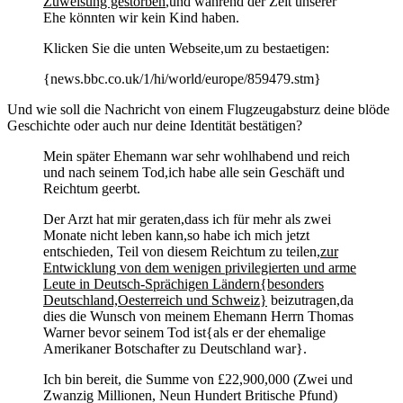
Zuweisung gestorben
,und während der Zeit unserer
Ehe könnten wir kein Kind haben.
Klicken Sie die unten Webseite,um zu bestaetigen:
{news.bbc.co.uk/1/hi/world/europe/859479.stm}
Und wie soll die Nachricht von einem Flugzeugabsturz deine blöde
Geschichte oder auch nur deine Identität bestätigen?
Mein später Ehemann war sehr wohlhabend und reich
und nach seinem Tod,ich habe alle sein Geschäft und
Reichtum geerbt.
Der Arzt hat mir geraten,dass ich für mehr als zwei
Monate nicht leben kann,so habe ich mich jetzt
entschieden, Teil von diesem Reichtum zu teilen,
zur
Entwicklung von dem wenigen privilegierten und arme
Leute in Deutsch-Sprächigen Ländern{besonders
Deutschland,Oesterreich und Schweiz}
beizutragen,da
dies die Wunsch von meinem Ehemann Herrn Thomas
Warner bevor seinem Tod ist{als er der ehemalige
Amerikaner Botschafter zu Deutschland war}.
Ich bin bereit, die Summe von £22,900,000 (Zwei und
Zwanzig Millionen, Neun Hundert Britische Pfund)