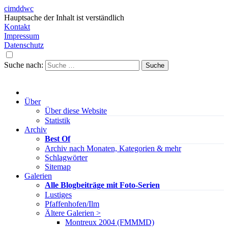
cimddwc
Hauptsache der Inhalt ist verständlich
Kontakt
Impressum
Datenschutz
Suche nach:
Über
Über diese Website
Statistik
Archiv
Best Of
Archiv nach Monaten, Kategorien & mehr
Schlagwörter
Sitemap
Galerien
Alle Blogbeiträge mit Foto-Serien
Lustiges
Pfaffenhofen/Ilm
Ältere Galerien >
Montreux 2004 (FMMMD)