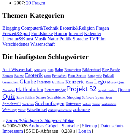
2007:
20 Fragen
Themen-Kategorien
Blogging
Computer&Technik
Esoterik&Religion
Fragen
Freizeit&Sport
Fundstücke
Humor
Internet
Kalender
Literatur&Kunst
Musik
Natur
Politik
Sprache
TV/Film
Verschiedenes
Wissenschaft
Die häufigsten Schlagwörter
Anti-Wissenschaft
Bahn
Bauarbeiten
Bilderrätsel
Blog-Parade
Astrologie
Auto
Esoterik
Fernsehen
Foto-Serien
Fußball
Blumen
Bäume
Essen
Fotografie
Glaube
Lego
Konzerte
Internes
Gesundheit
Jubiläum
Musik-Quiz
Kunst
Projekt 52
Pfaffenhofen
Queen
Nerviges
Picture my day
Projekt Hörsturz
Quiz
Spam
Satire
Schnee
Schreibfehler
Shopping
Software
Sport
Schilder
Suchanfragen
Sprachmüll
Universum
Wahlen
Wasser
Weihnachten
Stöckchen
zuhause
Wuselbrusel
Werbung
Wetter
Zeitungsausschnitte
»
Zur vollständigen Schlagwort-Wolke
© 2006-2026
Andreas Grögel
|
Startseite
|
Sitemap
|
Datenschutz
|
Impressum
| 55 DB-Abfragen | 0.289 s |
Log in
|