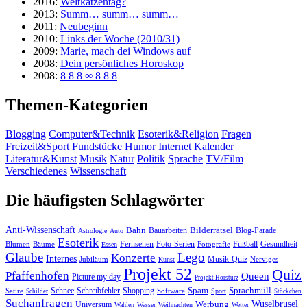
2016:
Weltkatzentag?
2013:
Summ… summ… summ…
2011:
Neubeginn
2010:
Links der Woche (2010/31)
2009:
Marie, mach dei Windows auf
2008:
Dein persönliches Horoskop
2008:
8 8 8 ∞ 8 8 8
Themen-Kategorien
Blogging
Computer&Technik
Esoterik&Religion
Fragen
Freizeit&Sport
Fundstücke
Humor
Internet
Kalender
Literatur&Kunst
Musik
Natur
Politik
Sprache
TV/Film
Verschiedenes
Wissenschaft
Die häufigsten Schlagwörter
Anti-Wissenschaft
Bahn
Bauarbeiten
Bilderrätsel
Blog-Parade
Astrologie
Auto
Esoterik
Fernsehen
Foto-Serien
Fußball
Gesundheit
Blumen
Bäume
Essen
Fotografie
Glaube
Lego
Konzerte
Internes
Jubiläum
Musik-Quiz
Nerviges
Kunst
Projekt 52
Quiz
Pfaffenhofen
Queen
Picture my day
Projekt Hörsturz
Sprachmüll
Spam
Satire
Schnee
Schreibfehler
Shopping
Software
Sport
Schilder
Stöckchen
Suchanfragen
Wuselbrusel
Universum
Werbung
Wahlen
Wasser
Weihnachten
Wetter