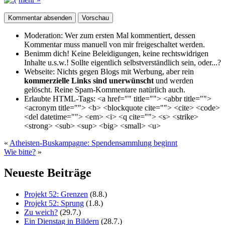
Moderation:
Wer zum ersten Mal kommentiert, dessen
Kommentar muss manuell von mir freigeschaltet werden.
Benimm dich!
Keine Beleidigungen, keine rechtswidrigen
Inhalte u.s.w.! Sollte eigentlich selbst­verständlich sein, oder...?
Webseite:
Nichts gegen Blogs mit Werbung, aber rein
kommerzielle Links sind unerwünscht
und werden
gelöscht. Reine Spam-Kommentare natürlich auch.
Erlaubte HTML-Tags:
<a href="" title=""> <abbr title="">
<acronym title=""> <b> <blockquote cite=""> <cite> <code>
<del datetime=""> <em> <i> <q cite=""> <s> <strike>
<strong> <sub> <sup> <big> <small> <u>
«
Atheisten-Buskampagne: Spendensammlung beginnt
Wie bitte?
»
Neueste Beiträge
Projekt 52: Grenzen
(8.8.)
Projekt 52: Sprung
(1.8.)
Zu weich?
(29.7.)
Ein Dienstag in Bildern
(28.7.)