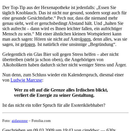
Der Top-Tip aus der Hexenapotheke ist jedenfalls: „Essen Sie
täglich Knoblauch. Das ist nicht nur gesund, sondern sorgt auch für
eine gesunde Gesichtsfarbe.“ Pech nur, dass die niemand mehr
genau sieht, weil er geruchsbedingt Abstand hält. Und „halten Sie
sich aufrecht – dann wird es Ihnen leichter fallen, ein aufrichtiger
Mensch zu sein.“ Mit einer ähnlichen kleinen Wortspielerei kann
man auch sagen: Hören sie nicht auf Astro
logen
, denn alles, was sie
sagen, ist ge
logen
. Ist natürlich eine unsinnige „Begründung“.
Gelegentlich ein Glas Bier soll gegen Stress helfen – aber nicht
übertreiben (steht ja schon oben), die Angehörigen von
Alkoholikern haben dadurch sicher nicht weniger Stress und Ärger.
Nun denn, zum Schluss wieder ein Kalenderspruch, diesmal einer
von
Ludwig Marcuse
:
Wer zu oft auf die Grenze alles Irdischen blickt,
verliert die Energie zu seiner Gestaltung.
Ist das nicht ein toller Spruch für alle Esoterikliebhaber?
Foto:
aidasonne
– Fotolia.com
Geschrieben am 09.03.2009 um 19:43 von cimddwc — 630x