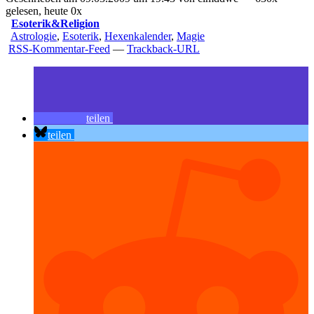
gelesen, heute 0x
Esoterik&Religion
Astrologie
,
Esoterik
,
Hexenkalender
,
Magie
RSS-Kommentar-Feed
—
Trackback-URL
teilen
teilen