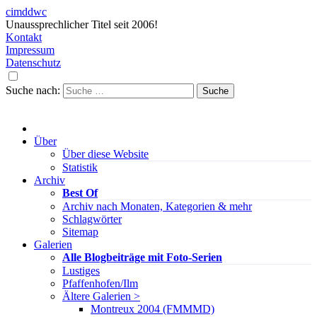
cimddwc
Unaussprechlicher Titel seit 2006!
Kontakt
Impressum
Datenschutz
Suche nach:
Über
Über diese Website
Statistik
Archiv
Best Of
Archiv nach Monaten, Kategorien & mehr
Schlagwörter
Sitemap
Galerien
Alle Blogbeiträge mit Foto-Serien
Lustiges
Pfaffenhofen/Ilm
Ältere Galerien >
Montreux 2004 (FMMMD)