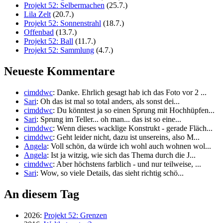
Projekt 52: Selbermachen
(25.7.)
Lila Zelt
(20.7.)
Projekt 52: Sonnenstrahl
(18.7.)
Offenbad
(13.7.)
Projekt 52: Ball
(11.7.)
Projekt 52: Sammlung
(4.7.)
Neueste Kommentare
cimddwc
: Danke. Ehrlich gesagt hab ich das Foto vor 2 ...
Sari
: Oh das ist mal so total anders, als sonst dei...
cimddwc
: Du könntest ja so einen Sprung mit Hochhüpfen...
Sari
: Sprung im Teller... oh man... das ist so eine...
cimddwc
: Wenn dieses wacklige Konstrukt - gerade Fläch...
cimddwc
: Geht leider nicht, dazu ist unsereins, also M...
Angela
: Voll schön, da würde ich wohl auch wohnen wol...
Angela
: Ist ja witzig, wie sich das Thema durch die J...
cimddwc
: Aber höchstens farblich - und nur teilweise, ...
Sari
: Wow, so viele Details, das sieht richtig schö...
An diesem Tag
2026:
Projekt 52: Grenzen