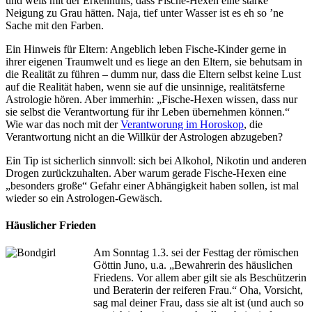
und weiß mit der Erkenntnis, dass Fische-Hexen eine starke
Neigung zu Grau hätten. Naja, tief unter Wasser ist es eh so ’ne
Sache mit den Farben.
Ein Hinweis für Eltern: Angeblich leben Fische-Kinder gerne in
ihrer eigenen Traumwelt und es liege an den Eltern, sie behutsam in
die Realität zu führen – dumm nur, dass die Eltern selbst keine Lust
auf die Realität haben, wenn sie auf die unsinnige, realitätsferne
Astrologie hören. Aber immerhin: „Fische-Hexen wissen, dass nur
sie selbst die Verantwortung für ihr Leben übernehmen können.“
Wie war das noch mit der
Verantworung im Horoskop
, die
Verantwortung nicht an die Willkür der Astrologen abzugeben?
Ein Tip ist sicherlich sinnvoll: sich bei Alkohol, Nikotin und anderen
Drogen zurückzuhalten. Aber warum gerade Fische-Hexen eine
„besonders große“ Gefahr einer Abhängigkeit haben sollen, ist mal
wieder so ein Astrologen-Gewäsch.
Häuslicher Frieden
Am Sonntag 1.3. sei der Festtag der römischen
Göttin Juno, u.a. „Bewahrerin des häuslichen
Friedens. Vor allem aber gilt sie als Beschützerin
und Beraterin der reiferen Frau.“ Oha, Vorsicht,
sag mal deiner Frau, dass sie alt ist (und auch so