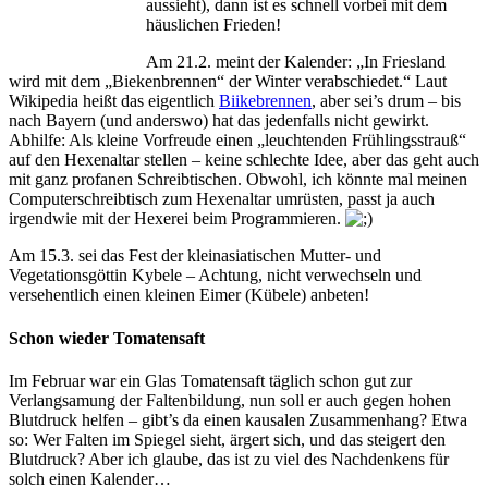
aussieht), dann ist es schnell vorbei mit dem
häuslichen Frieden!
Am 21.2. meint der Kalender: „In Friesland
wird mit dem „Biekenbrennen“ der Winter verabschiedet.“ Laut
Wikipedia heißt das eigentlich
Biikebrennen
, aber sei’s drum – bis
nach Bayern (und anderswo) hat das jedenfalls nicht gewirkt.
Abhilfe: Als kleine Vorfreude einen „leuchtenden Frühlingsstrauß“
auf den Hexenaltar stellen – keine schlechte Idee, aber das geht auch
mit ganz profanen Schreibtischen. Obwohl, ich könnte mal meinen
Computerschreibtisch zum Hexenaltar umrüsten, passt ja auch
irgendwie mit der Hexerei beim Programmieren.
Am 15.3. sei das Fest der kleinasiatischen Mutter- und
Vegetationsgöttin Kybele – Achtung, nicht verwechseln und
versehentlich einen kleinen Eimer (Kübele) anbeten!
Schon wieder Tomatensaft
Im Februar war ein Glas Tomatensaft täglich schon gut zur
Verlangsamung der Faltenbildung, nun soll er auch gegen hohen
Blutdruck helfen – gibt’s da einen kausalen Zusammenhang? Etwa
so: Wer Falten im Spiegel sieht, ärgert sich, und das steigert den
Blutdruck? Aber ich glaube, das ist zu viel des Nachdenkens für
solch einen Kalender…