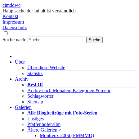
cimddwc
Hauptsache der Inhalt ist verständlich
Kontakt
Impressum
Datenschutz
Suche nach:
Über
Über diese Website
Statistik
Archiv
Best Of
Archiv nach Monaten, Kategorien & mehr
Schlagwörter
Sitemap
Galerien
Alle Blogbeiträge mit Foto-Serien
Lustiges
Pfaffenhofen/Ilm
Ältere Galerien >
Montreux 2004 (FMMMD)