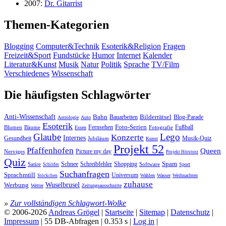
2007:
Dr. Gitarrist
Themen-Kategorien
Blogging
Computer&Technik
Esoterik&Religion
Fragen
Freizeit&Sport
Fundstücke
Humor
Internet
Kalender
Literatur&Kunst
Musik
Natur
Politik
Sprache
TV/Film
Verschiedenes
Wissenschaft
Die häufigsten Schlagwörter
Anti-Wissenschaft
Bahn
Bauarbeiten
Bilderrätsel
Blog-Parade
Astrologie
Auto
Esoterik
Fernsehen
Foto-Serien
Fußball
Blumen
Bäume
Essen
Fotografie
Glaube
Lego
Konzerte
Internes
Gesundheit
Jubiläum
Musik-Quiz
Kunst
Projekt 52
Pfaffenhofen
Queen
Nerviges
Picture my day
Projekt Hörsturz
Quiz
Spam
Satire
Schnee
Schreibfehler
Shopping
Software
Sport
Schilder
Suchanfragen
Sprachmüll
Universum
Wahlen
Wasser
Weihnachten
Stöckchen
zuhause
Wuselbrusel
Werbung
Wetter
Zeitungsausschnitte
»
Zur vollständigen Schlagwort-Wolke
© 2006-2026
Andreas Grögel
|
Startseite
|
Sitemap
|
Datenschutz
|
Impressum
| 55 DB-Abfragen | 0.353 s |
Log in
|