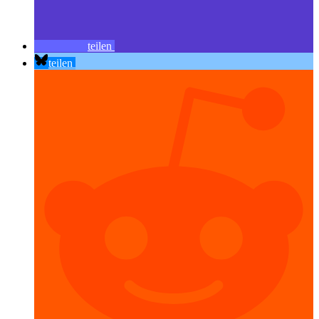
teilen
teilen