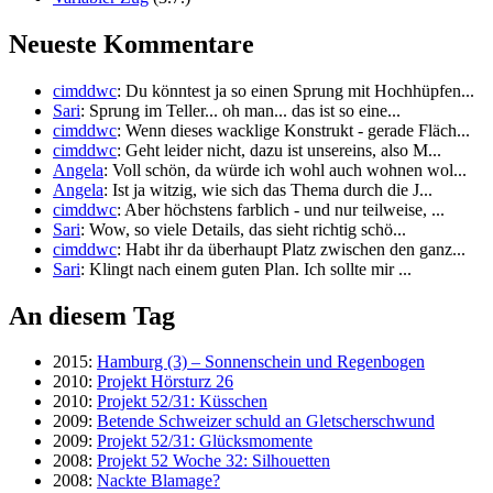
Neueste Kommentare
cimddwc
: Du könntest ja so einen Sprung mit Hochhüpfen...
Sari
: Sprung im Teller... oh man... das ist so eine...
cimddwc
: Wenn dieses wacklige Konstrukt - gerade Fläch...
cimddwc
: Geht leider nicht, dazu ist unsereins, also M...
Angela
: Voll schön, da würde ich wohl auch wohnen wol...
Angela
: Ist ja witzig, wie sich das Thema durch die J...
cimddwc
: Aber höchstens farblich - und nur teilweise, ...
Sari
: Wow, so viele Details, das sieht richtig schö...
cimddwc
: Habt ihr da überhaupt Platz zwischen den ganz...
Sari
: Klingt nach einem guten Plan. Ich sollte mir ...
An diesem Tag
2015:
Hamburg (3) – Sonnenschein und Regenbogen
2010:
Projekt Hörsturz 26
2010:
Projekt 52/31: Küsschen
2009:
Betende Schweizer schuld an Gletscherschwund
2009:
Projekt 52/31: Glücksmomente
2008:
Projekt 52 Woche 32: Silhouetten
2008:
Nackte Blamage?