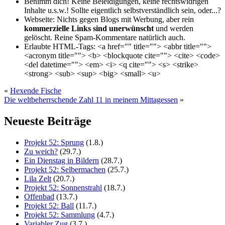
Benimm dich!
Keine Beleidigungen, keine rechtswidrigen
Inhalte u.s.w.! Sollte eigentlich selbst­verständlich sein, oder...?
Webseite:
Nichts gegen Blogs mit Werbung, aber rein
kommerzielle Links sind unerwünscht
und werden
gelöscht. Reine Spam-Kommentare natürlich auch.
Erlaubte HTML-Tags:
<a href="" title=""> <abbr title="">
<acronym title=""> <b> <blockquote cite=""> <cite> <code>
<del datetime=""> <em> <i> <q cite=""> <s> <strike>
<strong> <sub> <sup> <big> <small> <u>
«
Hexende Fische
Die weltbeherrschende Zahl 11 in meinem Mittagessen
»
Neueste Beiträge
Projekt 52: Sprung
(1.8.)
Zu weich?
(29.7.)
Ein Dienstag in Bildern
(28.7.)
Projekt 52: Selbermachen
(25.7.)
Lila Zelt
(20.7.)
Projekt 52: Sonnenstrahl
(18.7.)
Offenbad
(13.7.)
Projekt 52: Ball
(11.7.)
Projekt 52: Sammlung
(4.7.)
Variabler Zug
(3.7.)