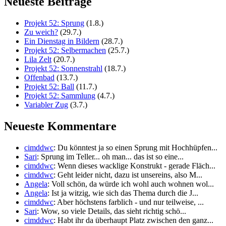
Neueste Beiträge
Projekt 52: Sprung
(1.8.)
Zu weich?
(29.7.)
Ein Dienstag in Bildern
(28.7.)
Projekt 52: Selbermachen
(25.7.)
Lila Zelt
(20.7.)
Projekt 52: Sonnenstrahl
(18.7.)
Offenbad
(13.7.)
Projekt 52: Ball
(11.7.)
Projekt 52: Sammlung
(4.7.)
Variabler Zug
(3.7.)
Neueste Kommentare
cimddwc
: Du könntest ja so einen Sprung mit Hochhüpfen...
Sari
: Sprung im Teller... oh man... das ist so eine...
cimddwc
: Wenn dieses wacklige Konstrukt - gerade Fläch...
cimddwc
: Geht leider nicht, dazu ist unsereins, also M...
Angela
: Voll schön, da würde ich wohl auch wohnen wol...
Angela
: Ist ja witzig, wie sich das Thema durch die J...
cimddwc
: Aber höchstens farblich - und nur teilweise, ...
Sari
: Wow, so viele Details, das sieht richtig schö...
cimddwc
: Habt ihr da überhaupt Platz zwischen den ganz...