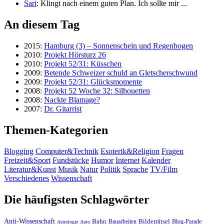
Sari
: Klingt nach einem guten Plan. Ich sollte mir ...
An diesem Tag
2015:
Hamburg (3) – Sonnenschein und Regenbogen
2010:
Projekt Hörsturz 26
2010:
Projekt 52/31: Küsschen
2009:
Betende Schweizer schuld an Gletscherschwund
2009:
Projekt 52/31: Glücksmomente
2008:
Projekt 52 Woche 32: Silhouetten
2008:
Nackte Blamage?
2007:
Dr. Gitarrist
Themen-Kategorien
Blogging
Computer&Technik
Esoterik&Religion
Fragen
Freizeit&Sport
Fundstücke
Humor
Internet
Kalender
Literatur&Kunst
Musik
Natur
Politik
Sprache
TV/Film
Verschiedenes
Wissenschaft
Die häufigsten Schlagwörter
Anti-Wissenschaft
Bahn
Bauarbeiten
Bilderrätsel
Blog-Parade
Astrologie
Auto