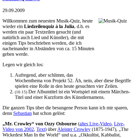
29.09.2009
Willkommen zum neuesten Musik-Quiz, heute
wieder ein
Liedzeilenquiz à la Julia
, d.h. es
werden ein paar Textzeilen gesucht (und
natürlich auch Lied und Künstler), die mit
einigen Tips beschrieben werden, die ich
nacheinander in Abständen von ca. 15 Minuten
geben werde.
Legen wir gleich los:
Aufregend, aber schlimm, das
Wochenthema von Projekt 52. Äh, nein, aber diese Begriffe
spielen eine Rolle in den heute gesuchten vier Zeilen.
Der Albumtitel ist ein Wortspiel mit einem Märchen-
(16:15)
Titel und einer Kurzform des Künstlernamens.
Die ganzen Tips über die besungene Person kann ich mir sparen,
denn
Sebastian
hat schon gelöst:
„Mr. Crowley“ von Ozzy Osbourne
(
altes Live-Video
,
Live-
Video von 2002
,
Text
) über
Aleister Crowley
(1875-1947), „The
Wickedest Man In the World“ und u.a. „Okkultist, Kabbalist,