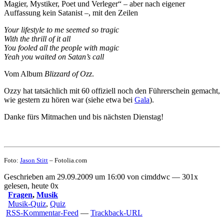
Magier, Mystiker, Poet und Verleger“ – aber nach eigener
Auffassung kein Satanist –, mit den Zeilen
Your lifestyle to me seemed so tragic
With the thrill of it all
You fooled all the people with magic
Yeah you waited on Satan’s call
Vom Album
Blizzard of Ozz
.
Ozzy hat tatsächlich mit 60 offiziell noch den Führerschein gemacht,
wie gestern zu hören war (siehe etwa bei
Gala
).
Danke fürs Mitmachen und bis nächsten Dienstag!
Foto:
Jason Stitt
– Fotolia.com
Geschrieben am 29.09.2009 um 16:00 von cimddwc — 301x
gelesen, heute 0x
Fragen
,
Musik
Musik-Quiz
,
Quiz
RSS-Kommentar-Feed
—
Trackback-URL