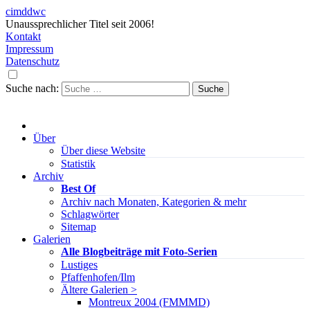
cimddwc
Unaussprechlicher Titel seit 2006!
Kontakt
Impressum
Datenschutz
Suche nach:
Über
Über diese Website
Statistik
Archiv
Best Of
Archiv nach Monaten, Kategorien & mehr
Schlagwörter
Sitemap
Galerien
Alle Blogbeiträge mit Foto-Serien
Lustiges
Pfaffenhofen/Ilm
Ältere Galerien >
Montreux 2004 (FMMMD)