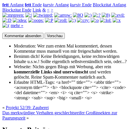
fett
Anfang
fett
Ende
kursiv
Anfang
kursiv
Ende
Blockzitat Anfang
Blockzitat Ende
Link
&
<
>
mehr »
Moderation:
Wer zum ersten Mal kommentiert, dessen
Kommentar muss manuell von mir freigeschaltet werden.
Benimm dich!
Keine Beleidigungen, keine rechtswidrigen
Inhalte u.s.w.! Sollte eigentlich selbst­verständlich sein, oder...?
Webseite:
Nichts gegen Blogs mit Werbung, aber rein
kommerzielle Links sind unerwünscht
und werden
gelöscht. Reine Spam-Kommentare natürlich auch.
Erlaubte HTML-Tags:
<a href="" title=""> <abbr title="">
<acronym title=""> <b> <blockquote cite=""> <cite> <code>
<del datetime=""> <em> <i> <q cite=""> <s> <strike>
<strong> <sub> <sup> <big> <small> <u>
«
Projekt 52/39: Zauberei
Das merkwürdige Verhalten geschlechtsreifer Großinsekten zur
Paarungszeit
»