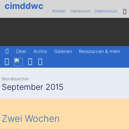
cimddwc
Kontakt
Impressum
Datenschutz
Über
Archiv
Galerien
Ressourcen & mehr
Monatsarchiv:
September 2015
Zwei Wochen