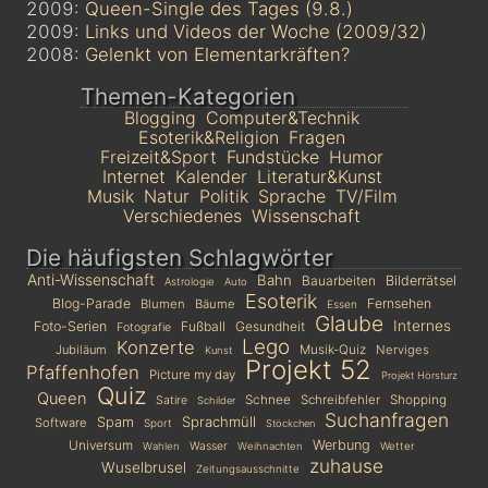
2009:
Queen-Single des Tages (9.8.)
2009:
Links und Videos der Woche (2009/32)
2008:
Gelenkt von Elementarkräften?
Themen-Kategorien
Blogging
Computer&Technik
Esoterik&Religion
Fragen
Freizeit&Sport
Fundstücke
Humor
Internet
Kalender
Literatur&Kunst
Musik
Natur
Politik
Sprache
TV/Film
Verschiedenes
Wissenschaft
Die häufigsten Schlagwörter
Anti-Wissenschaft
Bahn
Bauarbeiten
Bilderrätsel
Astrologie
Auto
Esoterik
Blog-Parade
Fernsehen
Blumen
Bäume
Essen
Glaube
Internes
Foto-Serien
Fußball
Gesundheit
Fotografie
Lego
Konzerte
Jubiläum
Musik-Quiz
Nerviges
Kunst
Projekt 52
Pfaffenhofen
Picture my day
Projekt Hörsturz
Quiz
Queen
Schnee
Schreibfehler
Shopping
Satire
Schilder
Suchanfragen
Sprachmüll
Spam
Software
Sport
Stöckchen
Universum
Werbung
Wasser
Wetter
Wahlen
Weihnachten
zuhause
Wuselbrusel
Zeitungsausschnitte