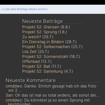
» Liste aller Beiträge dieses Archivs
Neueste Beiträge
Projekt 52: Grenzen
(8.8.)
Projekt 52: Sprung
(1.8.)
Zu weich?
(29.7.)
Ein Dienstag in Bildern
(28.7.)
Projekt 52: Selbermachen
(25.7.)
Lila Zelt
(20.7.)
Projekt 52: Sonnenstrahl
(18.7.)
Offenbad
(13.7.)
Projekt 52: Ball
(11.7.)
Projekt 52: Sammlung
(4.7.)
Neueste Kommentare
cimddwc
: Danke. Ehrlich gesagt hab ich das Foto
vor 2 ...
Sari
: Oh das ist mal so total anders, als sonst dei...
cimddwc
: Du könntest ja so einen Sprung mit
Hochhüpfen...