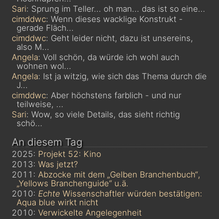
Sari
: Sprung im Teller... oh man... das ist so eine...
cimddwc
: Wenn dieses wacklige Konstrukt -
gerade Fläch...
cimddwc
: Geht leider nicht, dazu ist unsereins,
also M...
Angela
: Voll schön, da würde ich wohl auch
wohnen wol...
Angela
: Ist ja witzig, wie sich das Thema durch die
J...
cimddwc
: Aber höchstens farblich - und nur
teilweise, ...
Sari
: Wow, so viele Details, das sieht richtig
schö...
An diesem Tag
2025:
Projekt 52: Kino
2013:
Was jetzt?
2011:
Abzocke mit dem „Gelben Branchenbuch“,
„Yellows Branchenguide“ u.ä.
2010:
Echte
Wissenschaftler würden bestätigen:
Aqua blue wirkt nicht
2010:
Verwickelte Angelegenheit