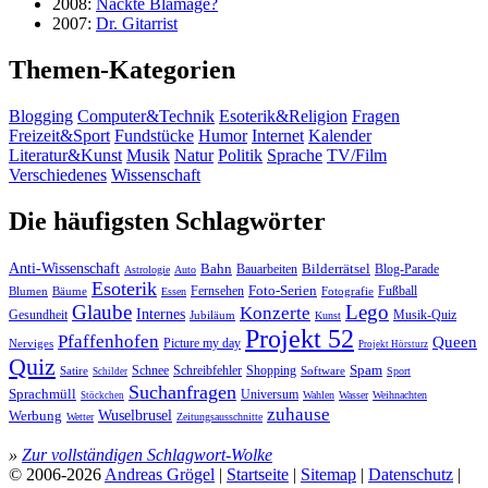
2008:
Nackte Blamage?
2007:
Dr. Gitarrist
Themen-Kategorien
Blogging
Computer&Technik
Esoterik&Religion
Fragen
Freizeit&Sport
Fundstücke
Humor
Internet
Kalender
Literatur&Kunst
Musik
Natur
Politik
Sprache
TV/Film
Verschiedenes
Wissenschaft
Die häufigsten Schlagwörter
Anti-Wissenschaft
Bahn
Bauarbeiten
Bilderrätsel
Blog-Parade
Astrologie
Auto
Esoterik
Fernsehen
Foto-Serien
Fußball
Blumen
Bäume
Essen
Fotografie
Glaube
Lego
Konzerte
Internes
Gesundheit
Jubiläum
Musik-Quiz
Kunst
Projekt 52
Pfaffenhofen
Queen
Nerviges
Picture my day
Projekt Hörsturz
Quiz
Spam
Satire
Schnee
Schreibfehler
Shopping
Software
Sport
Schilder
Suchanfragen
Sprachmüll
Universum
Wahlen
Wasser
Weihnachten
Stöckchen
zuhause
Wuselbrusel
Werbung
Wetter
Zeitungsausschnitte
»
Zur vollständigen Schlagwort-Wolke
© 2006-2026
Andreas Grögel
|
Startseite
|
Sitemap
|
Datenschutz
|