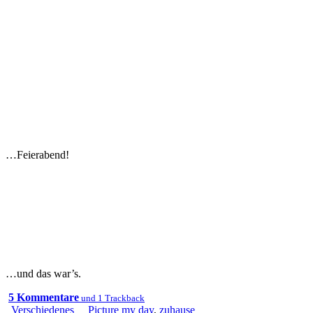
…Feierabend!
…und das war’s.
5 Kommentare
und 1 Trackback
Verschiedenes
Picture my day
,
zuhause