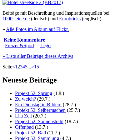
Beiträge mit Beschreibung und Inspirationsquellen bei
1000steine.de
(deutsch) und
Eurobricks
(englisch).
»
Alle Fotos im Album auf Flickr.
Keine Kommentare
Freizeit&Sport
Lego
» Liste aller Beiträge dieses Archivs
Seite
<
1
2
3
4
5
...
>
15
Neueste Beiträge
Projekt 52: Sprung
(1.8.)
Zu weich?
(29.7.)
Ein Dienstag in Bildern
(28.7.)
Projekt 52: Selbermachen
(25.7.)
Lila Zelt
(20.7.)
Projekt 52: Sonnenstrahl
(18.7.)
Offenbad
(13.7.)
Projekt 52: Ball
(11.7.)
Projekt 52: Sammlung
(4.7.)