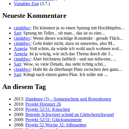
Variabler Zug
(3.7.)
Neueste Kommentare
cimddwc
: Du könntest ja so einen Sprung mit Hochhüpfen...
Sari
: Sprung im Teller... oh man... das ist so eine...
cimddwc
: Wenn dieses wacklige Konstrukt - gerade Fläch...
cimddwc
: Geht leider nicht, dazu ist unsereins, also M...
Angela
: Voll schön, da würde ich wohl auch wohnen wol...
Angela
: Ist ja witzig, wie sich das Thema durch die J...
cimddwc
: Aber höchstens farblich - und nur teilweise, ...
Sari
: Wow, so viele Details, das sieht richtig schö...
cimddwc
: Habt ihr da überhaupt Platz zwischen den ganz...
Sari
: Klingt nach einem guten Plan. Ich sollte mir ...
An diesem Tag
2015:
Hamburg (3) – Sonnenschein und Regenbogen
2010:
Projekt Hörsturz 26
2010:
Projekt 52/31: Küsschen
2009:
Betende Schweizer schuld an Gletscherschwund
2009:
Projekt 52/31: Glücksmomente
2008:
Projekt 52 Woche 32: Silhouetten