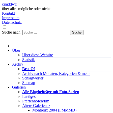
cimddwc
über alles mögliche oder nichts
Kontakt
Impressum
Datenschutz
Suche nach:
Über
Über diese Website
Statistik
Archiv
Best Of
Archiv nach Monaten, Kategorien & mehr
Schlagwörter
Sitemap
Galerien
Alle Blogbeiträge mit Foto-Serien
Lustiges
Pfaffenhofen/Ilm
Ältere Galerien >
Montreux 2004 (FMMMD)