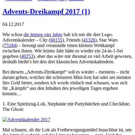
Advents-Dreikampf 2017 (1)
04.12.2017
Wie schon
die letzten vier Jahre
hab ich mir die drei Lego-
Adventskalender – City (
60155
), Friends (
41326
), Star Wars
(
75184
) – besorgt und veranstalte einen kleinen Wettkampf
zwischen ihnen. Wie letztes Jahr hätte es wieder ein 24-in-1-Set
gegeben (
40253
), aber das wäre mir diesmal zu viel Arbeit gewesen,
deshalb bleibt’s bei den drei klassischen Adventskalendern.
Bei diesem „Advents-Dreikampf“ soll es wieder – meistens – nicht
darum gehen, welcher die schöneren Mini-Sets hat oder am meisten
fürs Geld bietet, sondern ich werde einfach mal schauen, was sich
für „Kämpfe“ aus den Inhalten des jeweiligen Tages ergeben
können…
1. Eine Spielzeug-Lok, Stephanie mit Partyhütchen und Checkliste,
The Ghost:
Mal schauen, ob die Lok als Fortbewegungsmittel brauchbar ist, um