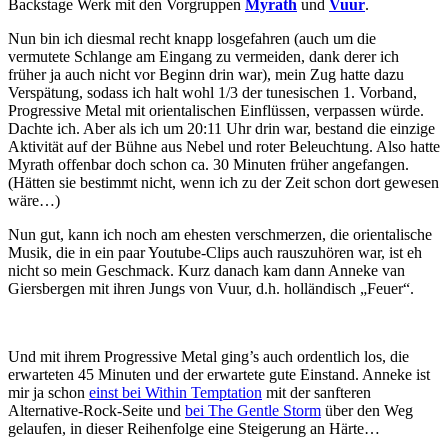
Backstage Werk mit den Vorgruppen
Myrath
und
Vuur
.
Nun bin ich diesmal recht knapp losgefahren (auch um die
vermutete Schlange am Eingang zu vermeiden, dank derer ich
früher ja auch nicht vor Beginn drin war), mein Zug hatte dazu
Verspätung, sodass ich halt wohl 1/3 der tunesischen 1. Vorband,
Progressive Metal mit orientalischen Einflüssen, verpassen würde.
Dachte ich. Aber als ich um 20:11 Uhr drin war, bestand die einzige
Aktivität auf der Bühne aus Nebel und roter Beleuchtung. Also hatte
Myrath offenbar doch schon ca. 30 Minuten früher angefangen.
(Hätten sie bestimmt nicht, wenn ich zu der Zeit schon dort gewesen
wäre…)
Nun gut, kann ich noch am ehesten verschmerzen, die orientalische
Musik, die in ein paar Youtube-Clips auch rauszuhören war, ist eh
nicht so mein Geschmack. Kurz danach kam dann Anneke van
Giersbergen mit ihren Jungs von Vuur, d.h. holländisch „Feuer“.
Und mit ihrem Progressive Metal ging’s auch ordentlich los, die
erwarteten 45 Minuten und der erwartete gute Einstand. Anneke ist
mir ja schon
einst bei Within Temptation
mit der sanfteren
Alternative-Rock-Seite und
bei The Gentle Storm
über den Weg
gelaufen, in dieser Reihenfolge eine Steigerung an Härte…