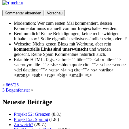
mehr »
Moderation:
Wer zum ersten Mal kommentiert, dessen
Kommentar muss manuell von mir freigeschaltet werden.
Benimm dich!
Keine Beleidigungen, keine rechtswidrigen
Inhalte u.s.w.! Sollte eigentlich selbst­verständlich sein, oder...?
Webseite:
Nichts gegen Blogs mit Werbung, aber rein
kommerzielle Links sind unerwünscht
und werden
gelöscht. Reine Spam-Kommentare natürlich auch.
Erlaubte HTML-Tags:
<a href="" title=""> <abbr title="">
<acronym title=""> <b> <blockquote cite=""> <cite> <code>
<del datetime=""> <em> <i> <q cite=""> <s> <strike>
<strong> <sub> <sup> <big> <small> <u>
«
666’25
3 Bogenfenster
»
Neueste Beiträge
Projekt 52: Grenzen
(8.8.)
Projekt 52: Sprung
(1.8.)
Zu weich?
(29.7.)