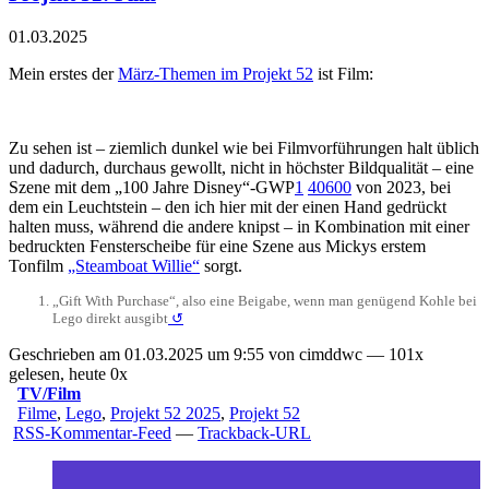
01.03.2025
Mein erstes der
März-Themen im Projekt 52
ist Film:
Zu sehen ist – ziemlich dunkel wie bei Filmvorführungen halt üblich
und dadurch, durchaus gewollt, nicht in höchster Bildqualität – eine
Szene mit dem „100 Jahre Disney“-GWP
1
40600
von 2023, bei
dem ein Leuchtstein – den ich hier mit der einen Hand gedrückt
halten muss, während die andere knipst – in Kombination mit einer
bedruckten Fensterscheibe für eine Szene aus Mickys erstem
Tonfilm
„Steamboat Willie“
sorgt.
„Gift With Purchase“, also eine Beigabe, wenn man genügend Kohle bei
Lego direkt ausgibt
↺
Geschrieben am 01.03.2025 um 9:55 von cimddwc — 101x
gelesen, heute 0x
TV/Film
Filme
,
Lego
,
Projekt 52 2025
,
Projekt 52
RSS-Kommentar-Feed
—
Trackback-URL