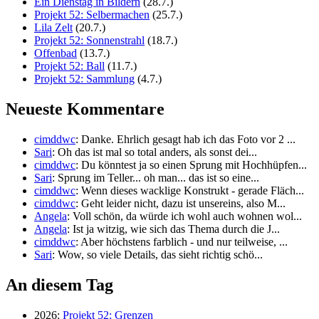
Ein Dienstag in Bildern
(28.7.)
Projekt 52: Selbermachen
(25.7.)
Lila Zelt
(20.7.)
Projekt 52: Sonnenstrahl
(18.7.)
Offenbad
(13.7.)
Projekt 52: Ball
(11.7.)
Projekt 52: Sammlung
(4.7.)
Neueste Kommentare
cimddwc
: Danke. Ehrlich gesagt hab ich das Foto vor 2 ...
Sari
: Oh das ist mal so total anders, als sonst dei...
cimddwc
: Du könntest ja so einen Sprung mit Hochhüpfen...
Sari
: Sprung im Teller... oh man... das ist so eine...
cimddwc
: Wenn dieses wacklige Konstrukt - gerade Fläch...
cimddwc
: Geht leider nicht, dazu ist unsereins, also M...
Angela
: Voll schön, da würde ich wohl auch wohnen wol...
Angela
: Ist ja witzig, wie sich das Thema durch die J...
cimddwc
: Aber höchstens farblich - und nur teilweise, ...
Sari
: Wow, so viele Details, das sieht richtig schö...
An diesem Tag
2026:
Projekt 52: Grenzen