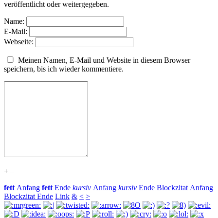
veröffentlicht oder weitergegeben.
Name:
E-Mail:
Webseite:
Meinen Namen, E-Mail und Website in diesem Browser
speichern, bis ich wieder kommentiere.
+
–
fett
Anfang
fett
Ende
kursiv
Anfang
kursiv
Ende
Blockzitat Anfang
Blockzitat Ende
Link
&
<
>