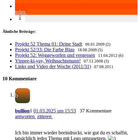
teilen
Ähnliche Beiträge:
Projekt 52 Thema 01: Deine Stadt
06.01.2009 (2)
Projekt 52/33: Die Farbe Blau
18.08.2009 (5)
Projekt 52: Weggeworfen und vergessen
11.04.2012 (6)
Yippee-ki-yay, Weihnachtsmann!
07.12.2008 (3)
Links und Video der Woche (2011/31)
07.08.2011
10 Kommentare
b
bullion
1
01.03.2025 um 15:53
37 Kommentare
antworten
zitieren
Ich bin immer wieder beeindruckt, wie gut du es schaffst,
tatsächlich jedes Thema mit Lego umzusetzen.