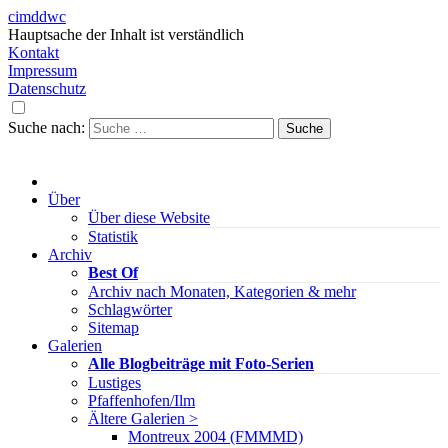
cimddwc
Hauptsache der Inhalt ist verständlich
Kontakt
Impressum
Datenschutz
Suche nach:
Über
Über diese Website
Statistik
Archiv
Best Of
Archiv nach Monaten, Kategorien & mehr
Schlagwörter
Sitemap
Galerien
Alle Blogbeiträge mit Foto-Serien
Lustiges
Pfaffenhofen/Ilm
Ältere Galerien >
Montreux 2004 (FMMMD)