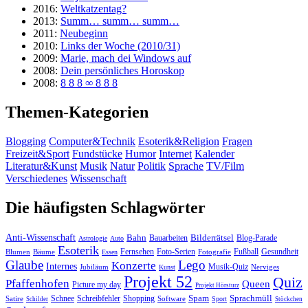
2016:
Weltkatzentag?
2013:
Summ… summ… summ…
2011:
Neubeginn
2010:
Links der Woche (2010/31)
2009:
Marie, mach dei Windows auf
2008:
Dein persönliches Horoskop
2008:
8 8 8 ∞ 8 8 8
Themen-Kategorien
Blogging
Computer&Technik
Esoterik&Religion
Fragen
Freizeit&Sport
Fundstücke
Humor
Internet
Kalender
Literatur&Kunst
Musik
Natur
Politik
Sprache
TV/Film
Verschiedenes
Wissenschaft
Die häufigsten Schlagwörter
Anti-Wissenschaft
Bahn
Bauarbeiten
Bilderrätsel
Blog-Parade
Astrologie
Auto
Esoterik
Fernsehen
Foto-Serien
Fußball
Gesundheit
Blumen
Bäume
Essen
Fotografie
Glaube
Lego
Konzerte
Internes
Jubiläum
Musik-Quiz
Nerviges
Kunst
Projekt 52
Quiz
Pfaffenhofen
Queen
Picture my day
Projekt Hörsturz
Sprachmüll
Spam
Satire
Schnee
Schreibfehler
Shopping
Software
Sport
Schilder
Stöckchen