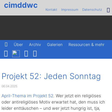
cimddwc
Kontakt
Impressum
Datenschutz
Über
Archiv
Galerien
Ressourcen & mehr
Projekt 52: Jeden Sonntag
06.04.2025
April-Thema im Projekt 52
. Wer jetzt ein religiöses
oder antireligiöses Motiv erwartet hat, den muss ich
leider enttäuschen – und wer jetzt hungrig ist, tja,