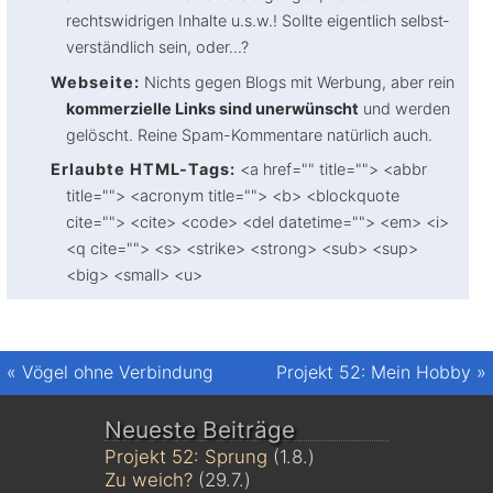
rechtswidrigen Inhalte u.s.w.! Sollte eigentlich selbst­
verständlich sein, oder...?
Webseite:
Nichts gegen Blogs mit Werbung, aber rein
kommerzielle Links sind unerwünscht
und werden
gelöscht. Reine Spam-Kommentare natürlich auch.
Erlaubte HTML-Tags:
<a href="" title=""> <abbr
title=""> <acronym title=""> <b> <blockquote
cite=""> <cite> <code> <del datetime=""> <em> <i>
<q cite=""> <s> <strike> <strong> <sub> <sup>
<big> <small> <u>
«
Vögel ohne Verbindung
Projekt 52: Mein Hobby
»
Neueste Beiträge
Projekt 52: Sprung
(1.8.)
Zu weich?
(29.7.)