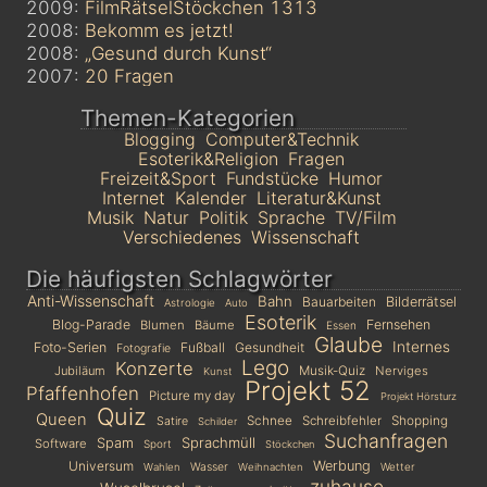
2009:
FilmRätselStöckchen 1313
2008:
Bekomm es jetzt!
2008:
„Gesund durch Kunst“
2007:
20 Fragen
Themen-Kategorien
Blogging
Computer&Technik
Esoterik&Religion
Fragen
Freizeit&Sport
Fundstücke
Humor
Internet
Kalender
Literatur&Kunst
Musik
Natur
Politik
Sprache
TV/Film
Verschiedenes
Wissenschaft
Die häufigsten Schlagwörter
Anti-Wissenschaft
Bahn
Bauarbeiten
Bilderrätsel
Astrologie
Auto
Esoterik
Blog-Parade
Fernsehen
Blumen
Bäume
Essen
Glaube
Internes
Foto-Serien
Fußball
Gesundheit
Fotografie
Lego
Konzerte
Jubiläum
Musik-Quiz
Nerviges
Kunst
Projekt 52
Pfaffenhofen
Picture my day
Projekt Hörsturz
Quiz
Queen
Schnee
Schreibfehler
Shopping
Satire
Schilder
Suchanfragen
Sprachmüll
Spam
Software
Sport
Stöckchen
Universum
Werbung
Wasser
Wetter
Wahlen
Weihnachten
zuhause