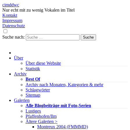
cimddwc
Nur echt mit zu wenig Vokalen im Titel
Kontakt
Impressum
Datenschutz
Suche nach:
Über
Über diese Website
Statistik
Archiv
Best Of
Archiv nach Monaten, Kategorien & mehr
Schlagwörter
Sitemap
Galerien
Alle Blogbeiträge mit Foto-Serien
Lustiges
Pfaffenhofen/Ilm
Ältere Galerien >
Montreux 2004 (FMMMD)