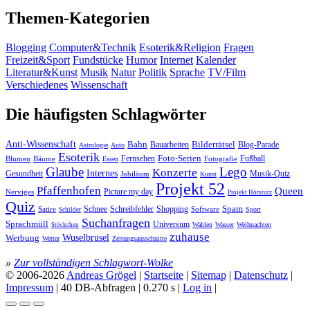
Themen-Kategorien
Blogging
Computer&Technik
Esoterik&Religion
Fragen
Freizeit&Sport
Fundstücke
Humor
Internet
Kalender
Literatur&Kunst
Musik
Natur
Politik
Sprache
TV/Film
Verschiedenes
Wissenschaft
Die häufigsten Schlagwörter
Anti-Wissenschaft
Bahn
Bauarbeiten
Bilderrätsel
Blog-Parade
Astrologie
Auto
Esoterik
Fernsehen
Foto-Serien
Fußball
Blumen
Bäume
Essen
Fotografie
Glaube
Lego
Konzerte
Internes
Gesundheit
Jubiläum
Musik-Quiz
Kunst
Projekt 52
Pfaffenhofen
Queen
Nerviges
Picture my day
Projekt Hörsturz
Quiz
Spam
Satire
Schnee
Schreibfehler
Shopping
Software
Sport
Schilder
Suchanfragen
Sprachmüll
Universum
Wahlen
Wasser
Weihnachten
Stöckchen
zuhause
Wuselbrusel
Werbung
Wetter
Zeitungsausschnitte
»
Zur vollständigen Schlagwort-Wolke
© 2006-2026
Andreas Grögel
|
Startseite
|
Sitemap
|
Datenschutz
|
Impressum
| 40 DB-Abfragen | 0.270 s |
Log in
|