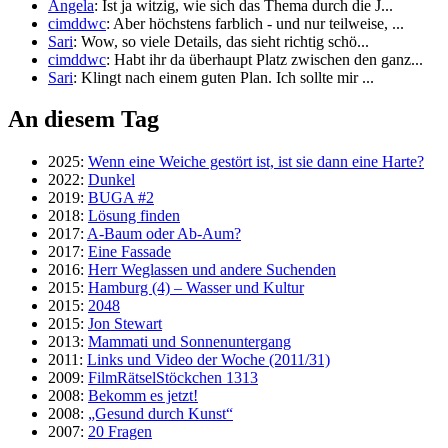
Angela
: Ist ja witzig, wie sich das Thema durch die J...
cimddwc
: Aber höchstens farblich - und nur teilweise, ...
Sari
: Wow, so viele Details, das sieht richtig schö...
cimddwc
: Habt ihr da überhaupt Platz zwischen den ganz...
Sari
: Klingt nach einem guten Plan. Ich sollte mir ...
An diesem Tag
2025:
Wenn eine Weiche gestört ist, ist sie dann eine Harte?
2022:
Dunkel
2019:
BUGA #2
2018:
Lösung finden
2017:
A-Baum oder Ab-Aum?
2017:
Eine Fassade
2016:
Herr Weglassen und andere Suchenden
2015:
Hamburg (4) – Wasser und Kultur
2015:
2048
2015:
Jon Stewart
2013:
Mammati und Sonnenuntergang
2011:
Links und Video der Woche (2011/31)
2009:
FilmRätselStöckchen 1313
2008:
Bekomm es jetzt!
2008:
„Gesund durch Kunst“
2007:
20 Fragen