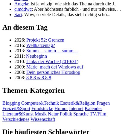
Angela
: Ist ja witzig, wie sich das Thema durch die J...
cimddwc
: Aber höchstens farblich - und nur teilweise, ...
Sari
: Wow, so viele Details, das sieht richtig schö...
An diesem Tag
2026:
Projekt 52: Grenzen
2016:
Weltkatzentag?
2013:
Summ… summ… summ…
2011:
Neubeginn
2010:
Links der Woche (2010/31)
2009:
Marie, mach dei Windows auf
2008:
Dein persönliches Horoskop
2008:
8 8 8 ∞ 8 8 8
Themen-Kategorien
Blogging
Computer&Technik
Esoterik&Religion
Fragen
Freizeit&Sport
Fundstücke
Humor
Internet
Kalender
Literatur&Kunst
Musik
Natur
Politik
Sprache
TV/Film
Verschiedenes
Wissenschaft
Die häufigsten Schlagwörter