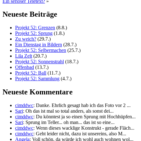
Ein seriöser Teletext?
»
Neueste Beiträge
Projekt 52: Grenzen
(8.8.)
Projekt 52: Sprung
(1.8.)
Zu weich?
(29.7.)
Ein Dienstag in Bildern
(28.7.)
Projekt 52: Selbermachen
(25.7.)
Lila Zelt
(20.7.)
Projekt 52: Sonnenstrahl
(18.7.)
Offenbad
(13.7.)
Projekt 52: Ball
(11.7.)
Projekt 52: Sammlung
(4.7.)
Neueste Kommentare
cimddwc
: Danke. Ehrlich gesagt hab ich das Foto vor 2 ...
Sari
: Oh das ist mal so total anders, als sonst dei...
cimddwc
: Du könntest ja so einen Sprung mit Hochhüpfen...
Sari
: Sprung im Teller... oh man... das ist so eine...
cimddwc
: Wenn dieses wacklige Konstrukt - gerade Fläch...
cimddwc
: Geht leider nicht, dazu ist unsereins, also M...
Angela
: Voll schön, da würde ich wohl auch wohnen wol...