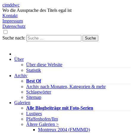
cimddwc
Wo die Aussprache des Titels egal ist
Kontakt
Impressum
Datenschutz
Suche nach:
Über
Über diese Website
Statistik
Archiv
Best Of
Archiv nach Monaten, Kategorien & mehr
Schlagwörter
Sitemap
Galerien
Alle Blogbeiträge mit Foto-Serien
Lustiges
Pfaffenhofen/Ilm
Ältere Galerien >
Montreux 2004 (FMMMD)