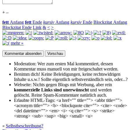
+
–
fett
Anfang
fett
Ende
kursiv
Anfang
kursiv
Ende
Blockzitat Anfang
Blockzitat Ende
Link
&
<
>
mehr »
Moderation:
Wer zum ersten Mal kommentiert, dessen
Kommentar muss manuell von mir freigeschaltet werden.
Benimm dich!
Keine Beleidigungen, keine rechtswidrigen
Inhalte u.s.w.! Sollte eigentlich selbst­verständlich sein, oder...?
Webseite:
Nichts gegen Blogs mit Werbung, aber rein
kommerzielle Links sind unerwünscht
und werden
gelöscht. Reine Spam-Kommentare natürlich auch.
Erlaubte HTML-Tags:
<a href="" title=""> <abbr title="">
<acronym title=""> <b> <blockquote cite=""> <cite> <code>
<del datetime=""> <em> <i> <q cite=""> <s> <strike>
<strong> <sub> <sup> <big> <small> <u>
«
Selbstbeschreibung?