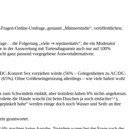
5-Fragen-Online-Umfrage, genannt „Männerstudie“, veröffentlichen;
Frage… die Folgerung „viele ⇒ repräsentativ“, die ein Moderator
 sie in der Auswertung mit Tortendiagramm auch nur auf 100%
icht ganz passend vorgegebene Antwort­alternativen.
n AC/DC-Konzert Sex vorziehen würde (56% – Gelegenheiten zu AC/DC-
tte (65%). Ohne Größen­eingrenzung allerdings – wie viele haben wohl
zum Schwindeln einlädt, aber trotzdem haben 6% nichts angekreuzt.
oilette die Hände wäscht (ist beim Duschen ja noch einfacher^^),
epinkelt habe“ werden einige doch noch Wasser und Seife an ihre
ein geantwortet.
d 6% machten keine Angabe. Trotzdem waren bei der Frage nach der