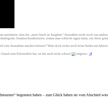
n annehmen, dass die „mein Arsch ist Jungfrau“-Auswähler nicht noch was anderes 
ushaltsgerät, Gemüse) kombinieren, sodass man schlecht sagen kann, wie diese gen
ell eine Ausnahme machen können? Wäre doch sicher auch beim Surfen am Arbeitspl
en Grund zum Schwindeln hat, ist das auch nicht schwer.
↺
dstournee“ begonnen haben – zum Glück haben sie vom Abschied wied