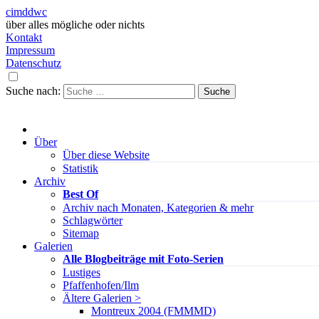
cimddwc
über alles mögliche oder nichts
Kontakt
Impressum
Datenschutz
Suche nach:
Über
Über diese Website
Statistik
Archiv
Best Of
Archiv nach Monaten, Kategorien & mehr
Schlagwörter
Sitemap
Galerien
Alle Blogbeiträge mit Foto-Serien
Lustiges
Pfaffenhofen/Ilm
Ältere Galerien >
Montreux 2004 (FMMMD)