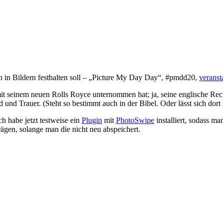
 in Bildern festhalten soll – „Picture My Day Day“, #pmdd20,
veranst
r mit seinem neuen Rolls Royce unternommen hat; ja, seine englische 
nd Trauer. (Steht so bestimmt auch in der Bibel. Oder lässt sich dort 
h habe jetzt testweise ein
Plugin
mit
PhotoSwipe
installiert, sodass ma
rägen, solange man die nicht neu abspeichert.