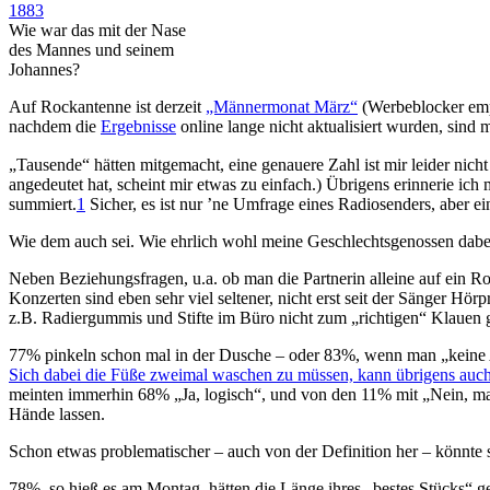
1883
Wie war das mit der Nase
des Mannes und seinem
Johannes?
Auf Rockantenne ist derzeit
„Männermonat März“
(Werbeblocker empf
nachdem die
Ergebnisse
online lange nicht aktualisiert wurden, sind mi
„Tausende“ hätten mitgemacht, eine genauere Zahl ist mir leider nic
angedeutet hat, scheint mir etwas zu einfach.) Übrigens erinnerie i
summiert.
1
Sicher, es ist nur ’ne Umfrage eines Radiosenders, aber e
Wie dem auch sei. Wie ehrlich wohl meine Geschlechts­genossen dab
Neben Beziehungsfragen, u.a. ob man die Partnerin alleine auf ein
Konzerten sind eben sehr viel seltener, nicht erst seit der Sänger H
z.B. Radiergummis und Stifte im Büro nicht zum „richtigen“ Klauen 
77% pinkeln schon mal in der Dusche – oder 83%, wenn man „keine 
Sich dabei die Füße zweimal waschen zu müssen, kann übrigens auch
meinten immerhin 68% „Ja, logisch“, und von den 11% mit „Nein, ma
Hände lassen.
Schon etwas problematischer – auch von der Definition her – könnte
78%, so hieß es am Montag, hätten die Länge ihres „bestes Stücks“ 