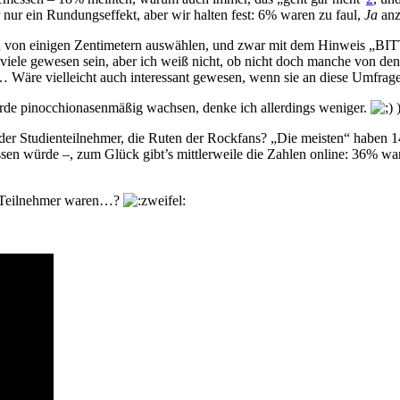
ur ein Rundungs­effekt, aber wir halten fest: 6% waren zu faul,
Ja
anz
chen von einigen Zentimetern auswählen, und zwar mit dem Hinweis
ele gewesen sein, aber ich weiß nicht, ob nicht doch manche von denen
 Wäre vielleicht auch interessant gewesen, wenn sie an diese Umfrage
de pinocchio­nasen­mäßig wachsen, denke ich allerdings weniger.
 der Studien­teilnehmer, die Ruten der Rockfans? „Die meisten“ haben 
sen würde –, zum Glück gibt’s mittlerweile die Zahlen online: 36% wa
die Teilnehmer waren…?