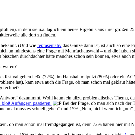
ohlen), in dem sie u.a. täglich ein neues Ergebnis aus ihrer großen 2
ttlerweile alle dort zu finden.
ht bekannt. (Und wie
repräsentativ
das Ganze dann ist, ist auch so eine 
ch mich an mindestens eine Frage mit Mehrfachauswahl – und die haben
in bisschen durchdachter hätte manches schon sein können, etwa auch n
ei waren?
 Rockfestival gehen ließe (72%), im Haushalt mitputzt (80%) oder ei
örprobleme hat), kam etwa auch die Frage, ob man schon mal geklaut hä
gerechnet?
Antwort“ dazunimmt. Wohl kaum ein allzu problematisches Thema, das 
 bloß Anfängern passieren.
Bei der Frage, ob man sich nach der T
nchmal muss es schnell gehen“ und 15% „Nein, nicht wenn ich „nur“ g
 sein, ob man schon mal fremdgegangen ist, denn 72% haben hier mit N
gemessen – 18% meinten, warum auch immer, das „geht gar nicht“
2
, un