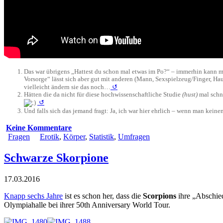
Das war übrigens „Hattest du schon mal etwas im Po?“ – immerhin kann ma
Vorsorge“ lässt sich aber gut mit anderen (Mann, Sexspielzeug/Finger, Ha
vielleicht ändern sie das noch…
↺
Hätten die da nicht für diese hochwissenschaftliche Studie
(hust)
mal schn
↺
Und falls sich das jemand fragt: Ja, ich war hier ehrlich – wenn man kein
Keine Kommentare
Fragen
Erotik
,
Körper
,
Statistik
,
Umfragen
Schwarze Skorpione
17.03.2016
Knapp sechs Jahre
ist es schon her, dass die
Scorpions
ihre „Abschie
Olympiahalle bei ihrer 50th Anniversary World Tour.