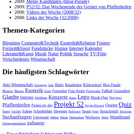
2009:
Meine Kandidaten (Blog-Parade)
2009:
P52/32: Das Wochenende der Geister von Pfaffenhofen
2008:
Videos der Woche (2008/32)
2008:
Links der Woche (32/2008)
Themen-Kategorien
Blogging
Computer&Technik
Esoterik&Religion
Fragen
Freizeit&Sport
Fundstücke
Humor
Internet
Kalender
Literatur&Kunst
Musik
Natur
Politik
Sprache
TV/Film
Verschiedenes
Wissenschaft
Die häufigsten Schlagwörter
Anti-Wissenschaft
Bahn
Bauarbeiten
Bilderrätsel
Blog-Parade
Astrologie
Auto
Esoterik
Fernsehen
Foto-Serien
Fußball
Gesundheit
Blumen
Bäume
Essen
Fotografie
Glaube
Lego
Konzerte
Internes
Jubiläum
Musik-Quiz
Nerviges
Kunst
Projekt 52
Quiz
Pfaffenhofen
Queen
Picture my day
Projekt Hörsturz
Sprachmüll
Spam
Satire
Schnee
Schreibfehler
Shopping
Software
Sport
Schilder
Stöckchen
Suchanfragen
Wuselbrusel
Universum
Werbung
Wahlen
Wasser
Weihnachten
Wetter
zuhause
Zeitungsausschnitte
»
Zur vollständigen Schlagwort-Wolke