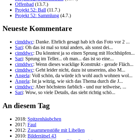
Offenbad
(13.7.)
Projekt 52: Ball
(11.7.)
Projekt 52: Sammlung
(4.7.)
Neueste Kommentare
cimddwc
: Danke. Ehrlich gesagt hab ich das Foto vor 2 ...
Sari
: Oh das ist mal so total anders, als sonst dei...
cimddwc
: Du könntest ja so einen Sprung mit Hochhüpfen...
Sari
: Sprung im Teller... oh man... das ist so eine...
cimddwc
: Wenn dieses wacklige Konstrukt - gerade Fläch...
cimddwc
: Geht leider nicht, dazu ist unsereins, also M...
Angela
: Voll schön, da würde ich wohl auch wohnen wol...
Angela
: Ist ja witzig, wie sich das Thema durch die J...
cimddwc
: Aber höchstens farblich - und nur teilweise, ...
Sari
: Wow, so viele Details, das sieht richtig schö...
An diesem Tag
2018:
Spitzenhäubchen
2017:
Faul
2012:
Zusammenstöße mit Libellen
2010:
Bilderrätsel 43