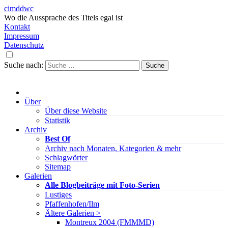
cimddwc
Wo die Aussprache des Titels egal ist
Kontakt
Impressum
Datenschutz
Suche nach:
Über
Über diese Website
Statistik
Archiv
Best Of
Archiv nach Monaten, Kategorien & mehr
Schlagwörter
Sitemap
Galerien
Alle Blogbeiträge mit Foto-Serien
Lustiges
Pfaffenhofen/Ilm
Ältere Galerien >
Montreux 2004 (FMMMD)