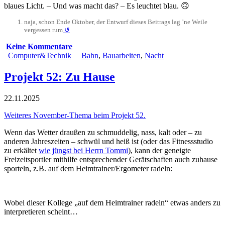
blaues Licht. – Und was macht das? – Es leuchtet blau. 🙃
naja, schon Ende Oktober, der Entwurf dieses Beitrags lag ’ne Weile
vergessen rum
↺
Keine Kommentare
Computer&Technik
Bahn
,
Bauarbeiten
,
Nacht
Projekt 52: Zu Hause
22.11.2025
Weiteres November-Thema beim Projekt 52.
Wenn das Wetter draußen zu schmuddelig, nass, kalt oder – zu
anderen Jahreszeiten – schwül und heiß ist (oder das Fitnessstudio
zu erkältet
wie jüngst bei Herrn Tommi
), kann der geneigte
Freizeitsportler mithilfe entsprechender Gerätschaften auch zuhause
sporteln, z.B. auf dem Heimtrainer/Ergometer radeln:
Wobei dieser Kollege „auf dem Heimtrainer radeln“ etwas anders zu
interpretieren scheint…