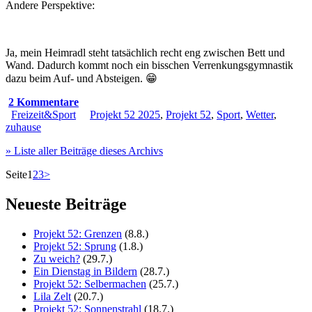
Andere Perspektive:
Ja, mein Heimradl steht tatsächlich recht eng zwischen Bett und
Wand. Dadurch kommt noch ein bisschen Verrenkungsgymnastik
dazu beim Auf- und Absteigen. 😁
2 Kommentare
Freizeit&Sport
Projekt 52 2025
,
Projekt 52
,
Sport
,
Wetter
,
zuhause
» Liste aller Beiträge dieses Archivs
Seite
1
2
3
>
Neueste Beiträge
Projekt 52: Grenzen
(8.8.)
Projekt 52: Sprung
(1.8.)
Zu weich?
(29.7.)
Ein Dienstag in Bildern
(28.7.)
Projekt 52: Selbermachen
(25.7.)
Lila Zelt
(20.7.)
Projekt 52: Sonnenstrahl
(18.7.)