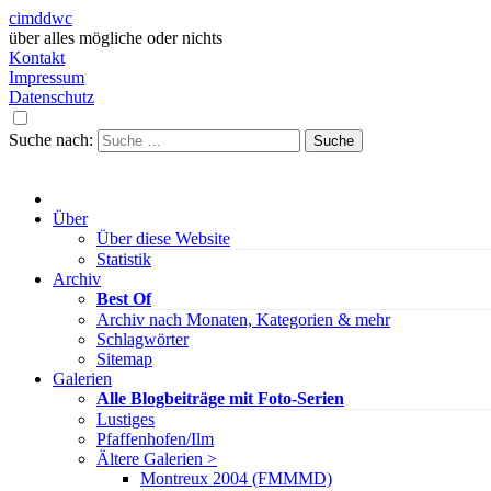
cimddwc
über alles mögliche oder nichts
Kontakt
Impressum
Datenschutz
Suche nach:
Über
Über diese Website
Statistik
Archiv
Best Of
Archiv nach Monaten, Kategorien & mehr
Schlagwörter
Sitemap
Galerien
Alle Blogbeiträge mit Foto-Serien
Lustiges
Pfaffenhofen/Ilm
Ältere Galerien >
Montreux 2004 (FMMMD)