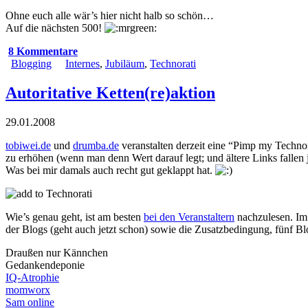
Ohne euch alle wär’s hier nicht halb so schön…
Auf die nächsten 500!
8 Kommentare
Blogging
Internes
,
Jubiläum
,
Technorati
Autoritative Ketten(re)aktion
29.01.2008
tobiwei.de
und
drumba.de
veranstalten derzeit eine “Pimp my Techno
zu erhöhen (wenn man denn Wert darauf legt; und ältere Links fallen
Was bei mir damals auch recht gut geklappt hat.
Wie’s genau geht, ist am besten
bei den Veranstaltern
nachzulesen. Im 
der Blogs (geht auch jetzt schon) sowie die Zusatzbedingung, fünf B
Draußen nur Kännchen
Gedankendeponie
IQ-Atrophie
momworx
Sam online