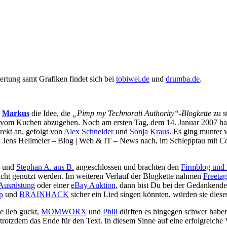
rtung samt Grafiken findet sich bei
tobiwei.de
und
drumba.de
.
d
Markus
die Idee, die
„Pimp my Technorati Authority“-Blogkette
zu s
s vom Kuchen abzugeben. Noch am ersten Tag, dem 14. Januar 2007 h
irekt an, gefolgt von
Alex Schneider
und
Sonja Kraus
. Es ging munter 
d
Jens Hellmeier – Blog | Web & IT – News
nach, im Schlepptau mit 
und
Stephan A. aus B.
angeschlossen und brachten den
Firmblog und
cht genutzt werden. Im weiteren Verlauf der Blogkette nahmen
Freeta
Ausrüstung
oder einer
eBay Auktion
, dann bist Du bei der
Gedankende
p
und
BRAINHACK
sicher ein Lied singen könnten, würden sie dies
e lieb guckt,
MOMWORX
und
Phili
dürften es hingegen schwer haben,
er trotzdem das Ende für den Text. In diesem Sinne auf eine erfolgreiche