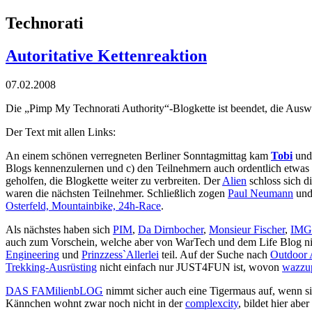
Technorati
Autoritative Kettenreaktion
07.02.2008
Die „Pimp My Technorati Authority“-Blogkette ist beendet, die Auswe
Der Text mit allen Links:
An einem schönen verregneten Berliner Sonntagmittag kam
Tobi
un
Blogs kennenzulernen und c) den Teilnehmern auch ordentlich etwa
geholfen, die Blogkette weiter zu verbreiten. Der
Alien
schloss sich d
waren die nächsten Teilnehmer. Schließlich zogen
Paul Neumann
un
Osterfeld, Mountainbike, 24h-Race
.
Als nächstes haben sich
PIM
,
Da Dirnbocher
,
Monsieur Fischer
,
IMG
auch zum Vorschein, welche aber von
WarTech
und dem
Life Blog
ni
Engineering
und
Prinzzess`Allerlei
teil. Auf der Suche nach
Outdoor 
Trekking-Ausrüsting
nicht einfach nur
JUST4FUN
ist, wovon
wazzu
DAS FAMilienbLOG
nimmt sicher auch eine
Tigermaus
auf, wenn si
Kännchen
wohnt zwar noch nicht in der
complexcity
, bildet hier ab