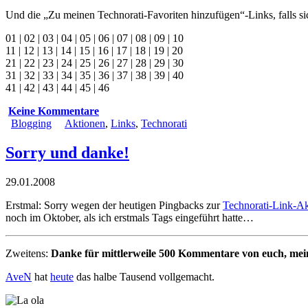
Und die „Zu meinen Technorati-Favoriten hinzufügen“-Links, falls s
01
|
02
|
03
|
04
|
05
|
06
|
07
|
08
|
09
|
10
11
| 12 |
13
|
14
|
15
|
16
|
17
|
18
|
19
|
20
21
|
22
|
23
|
24
|
25
|
26
|
27
|
28
|
29
|
30
31
|
32
|
33
|
34
|
35
|
36
|
37
|
38
|
39
|
40
41 |
42
|
43
|
44
|
45
|
46
Keine Kommentare
Blogging
Aktionen
,
Links
,
Technorati
Sorry und danke!
29.01.2008
Erstmal: Sorry wegen der heutigen Pingbacks zur
Technorati-Link-A
noch im Oktober, als ich erstmals Tags eingeführt hatte…
Zweitens:
Danke für mittlerweile 500 Kommentare von euch, me
AveN
hat
heute
das halbe Tausend vollgemacht.