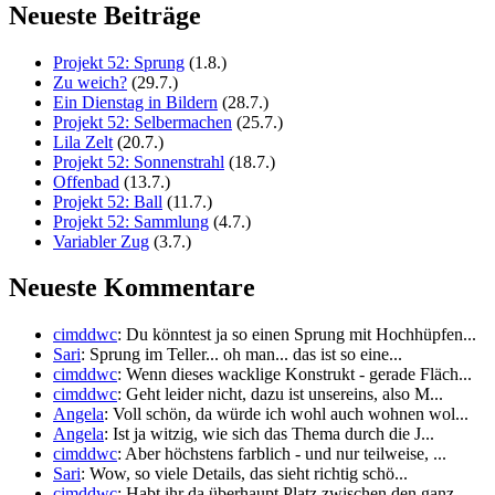
Neueste Beiträge
Projekt 52: Sprung
(1.8.)
Zu weich?
(29.7.)
Ein Dienstag in Bildern
(28.7.)
Projekt 52: Selbermachen
(25.7.)
Lila Zelt
(20.7.)
Projekt 52: Sonnenstrahl
(18.7.)
Offenbad
(13.7.)
Projekt 52: Ball
(11.7.)
Projekt 52: Sammlung
(4.7.)
Variabler Zug
(3.7.)
Neueste Kommentare
cimddwc
: Du könntest ja so einen Sprung mit Hochhüpfen...
Sari
: Sprung im Teller... oh man... das ist so eine...
cimddwc
: Wenn dieses wacklige Konstrukt - gerade Fläch...
cimddwc
: Geht leider nicht, dazu ist unsereins, also M...
Angela
: Voll schön, da würde ich wohl auch wohnen wol...
Angela
: Ist ja witzig, wie sich das Thema durch die J...
cimddwc
: Aber höchstens farblich - und nur teilweise, ...
Sari
: Wow, so viele Details, das sieht richtig schö...
cimddwc
: Habt ihr da überhaupt Platz zwischen den ganz...