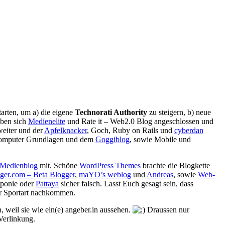
tarten, um a) die eigene
Technorati Authority
zu steigern, b) neue
aben sich
Medienelite
und
Rate it – Web2.0 Blog
angeschlossen und
weiter und der
Apfelknacker
,
Goch
,
Ruby on Rails
und
cyberdan
Computer Grundlagen und dem
Goggiblog
, sowie
Mobile
und
 Medienblog
mit. Schöne
WordPress Themes
brachte die Blogkette
gger.com – Beta Blogger
,
maYO’s weblog
und
Andreas
, sowie
Web-
ponie
oder
Pattaya
sicher falsch. Lasst Euch gesagt sein, dass
er Sportart nachkommen.
 weil sie wie ein(e)
angeber.in
aussehen.
Draussen nur
 Verlinkung.