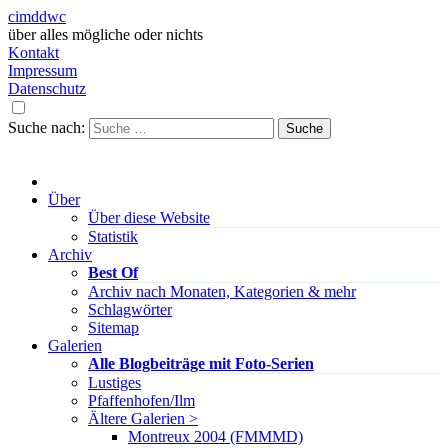
cimddwc
über alles mögliche oder nichts
Kontakt
Impressum
Datenschutz
Suche nach:
Über
Über diese Website
Statistik
Archiv
Best Of
Archiv nach Monaten, Kategorien & mehr
Schlagwörter
Sitemap
Galerien
Alle Blogbeiträge mit Foto-Serien
Lustiges
Pfaffenhofen/Ilm
Ältere Galerien >
Montreux 2004 (FMMMD)