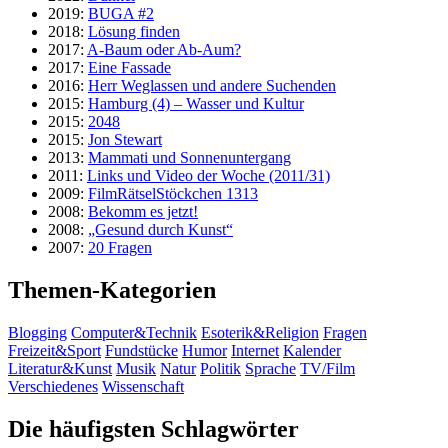
2019:
BUGA #2
2018:
Lösung finden
2017:
A-Baum oder Ab-Aum?
2017:
Eine Fassade
2016:
Herr Weglassen und andere Suchenden
2015:
Hamburg (4) – Wasser und Kultur
2015:
2048
2015:
Jon Stewart
2013:
Mammati und Sonnenuntergang
2011:
Links und Video der Woche (2011/31)
2009:
FilmRätselStöckchen 1313
2008:
Bekomm es jetzt!
2008:
„Gesund durch Kunst“
2007:
20 Fragen
Themen-Kategorien
Blogging
Computer&Technik
Esoterik&Religion
Fragen
Freizeit&Sport
Fundstücke
Humor
Internet
Kalender
Literatur&Kunst
Musik
Natur
Politik
Sprache
TV/Film
Verschiedenes
Wissenschaft
Die häufigsten Schlagwörter