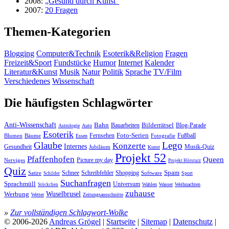
2008:
„Gesund durch Kunst“
2007:
20 Fragen
Themen-Kategorien
Blogging
Computer&Technik
Esoterik&Religion
Fragen
Freizeit&Sport
Fundstücke
Humor
Internet
Kalender
Literatur&Kunst
Musik
Natur
Politik
Sprache
TV/Film
Verschiedenes
Wissenschaft
Die häufigsten Schlagwörter
Anti-Wissenschaft
Bahn
Bauarbeiten
Bilderrätsel
Blog-Parade
Astrologie
Auto
Esoterik
Fernsehen
Foto-Serien
Fußball
Blumen
Bäume
Essen
Fotografie
Glaube
Lego
Konzerte
Internes
Gesundheit
Jubiläum
Musik-Quiz
Kunst
Projekt 52
Pfaffenhofen
Queen
Nerviges
Picture my day
Projekt Hörsturz
Quiz
Spam
Satire
Schnee
Schreibfehler
Shopping
Software
Sport
Schilder
Suchanfragen
Sprachmüll
Universum
Wahlen
Wasser
Weihnachten
Stöckchen
zuhause
Wuselbrusel
Werbung
Wetter
Zeitungsausschnitte
»
Zur vollständigen Schlagwort-Wolke
© 2006-2026
Andreas Grögel
|
Startseite
|
Sitemap
|
Datenschutz
|