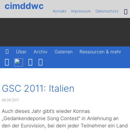
cimddwc
Kontakt
Impressum
Datenschutz
Über
Archiv
Galerien
Ressourcen & mehr
GSC 2011: Italien
08.04.2011
Auch dieses Jahr gibt’s wieder Konnas
„Gedankendeponie Song Contest“ in Anlehnung an
den der Eurovision, bei dem jeder Teilnehmer ein Land