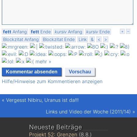
fett
Anfang
fett
Ende
kursiv
Anfang
kursiv
Ende
+
–
Blockzitat Anfang
Blockzitat Ende
Link
&
<
>
mehr »
Hilfe/Hinweise zum Kommentieren anzeigen
«
Vergesst Nibiru, Uranus ist da!!!
Links und Video der Woche (2011/14)
»
Neueste Beiträge
Projekt 52: Grenzen
(8.8.)