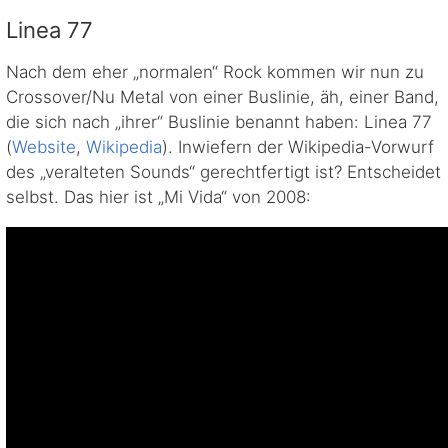
Linea 77
Nach dem eher „normalen“ Rock kommen wir nun zu
Crossover/Nu Metal von einer Buslinie, äh, einer Band,
die sich nach „ihrer“ Buslinie benannt haben: Linea 77
(
Website
,
Wikipedia
). Inwiefern der Wikipedia-Vorwurf
des „veralteten Sounds“ gerechtfertigt ist? Entscheidet
selbst. Das hier ist „Mi Vida“ von 2008: