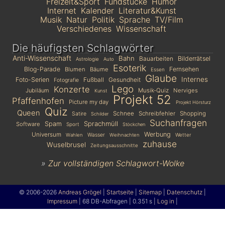
Freizeit&Sport
Fundstücke
Humor
Internet
Kalender
Literatur&Kunst
Musik
Natur
Politik
Sprache
TV/Film
Verschiedenes
Wissenschaft
Die häufigsten Schlagwörter
Anti-Wissenschaft
Bahn
Bauarbeiten
Bilderrätsel
Astrologie
Auto
Esoterik
Blog-Parade
Fernsehen
Blumen
Bäume
Essen
Glaube
Internes
Foto-Serien
Fußball
Gesundheit
Fotografie
Lego
Konzerte
Jubiläum
Musik-Quiz
Nerviges
Kunst
Projekt 52
Pfaffenhofen
Picture my day
Projekt Hörsturz
Quiz
Queen
Schnee
Schreibfehler
Shopping
Satire
Schilder
Suchanfragen
Sprachmüll
Spam
Software
Sport
Stöckchen
Universum
Werbung
Wasser
Wetter
Wahlen
Weihnachten
zuhause
Wuselbrusel
Zeitungsausschnitte
»
Zur vollständigen Schlagwort-Wolke
© 2006-2026
Andreas Grögel
|
Startseite
|
Sitemap
|
Datenschutz
|
Impressum
| 68 DB-Abfragen | 0.351 s |
Log in
|