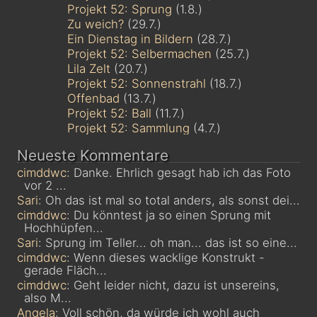
Projekt 52: Sprung
(1.8.)
Zu weich?
(29.7.)
Ein Dienstag in Bildern
(28.7.)
Projekt 52: Selbermachen
(25.7.)
Lila Zelt
(20.7.)
Projekt 52: Sonnenstrahl
(18.7.)
Offenbad
(13.7.)
Projekt 52: Ball
(11.7.)
Projekt 52: Sammlung
(4.7.)
Neueste Kommentare
cimddwc
: Danke. Ehrlich gesagt hab ich das Foto
vor 2 ...
Sari
: Oh das ist mal so total anders, als sonst dei...
cimddwc
: Du könntest ja so einen Sprung mit
Hochhüpfen...
Sari
: Sprung im Teller... oh man... das ist so eine...
cimddwc
: Wenn dieses wacklige Konstrukt -
gerade Fläch...
cimddwc
: Geht leider nicht, dazu ist unsereins,
also M...
Angela
: Voll schön, da würde ich wohl auch